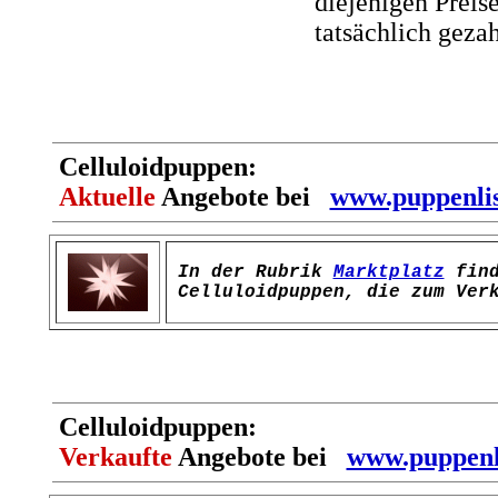
diejenigen Preise
tatsächlich geza
Celluloidpuppen:
Aktuelle
Angebote bei
www.puppenlis
In der Rubrik
Marktplatz
find
Celluloidpuppen, die zum Ver
Celluloidpuppen:
Verkaufte
Angebote bei
www.puppenli