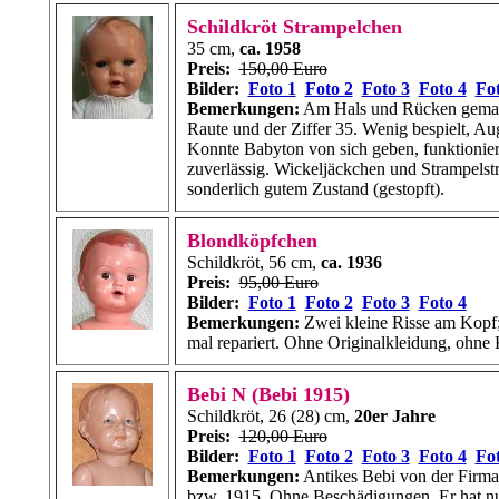
Schildkröt Strampelchen
35 cm,
ca. 1958
Preis:
150,00 Euro
Bilder:
Foto 1
Foto 2
Foto 3
Foto 4
Fot
Bemerkungen:
Am Hals und Rücken gemark
Raute und der Ziffer 35. Wenig bespielt, A
Konnte Babyton von sich geben, funktioniert
zuverlässig. Wickeljäckchen und Strampelstr
sonderlich gutem Zustand (gestopft).
Blondköpfchen
Schildkröt, 56 cm,
ca. 1936
Preis:
95,00 Euro
Bilder:
Foto 1
Foto 2
Foto 3
Foto 4
Bemerkungen:
Zwei kleine Risse am Kopf;
mal repariert. Ohne Originalkleidung, ohne 
Bebi N (Bebi 1915)
Schildkröt, 26 (28) cm,
20er Jahre
Preis:
120,00 Euro
Bilder:
Foto 1
Foto 2
Foto 3
Foto 4
Fot
Bemerkungen:
Antikes Bebi von der Firma
bzw. 1915. Ohne Beschädigungen. Er hat nur