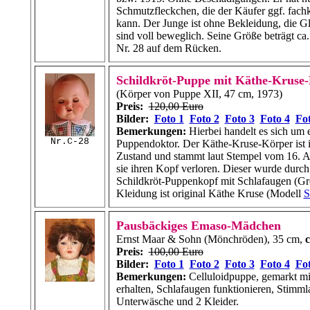
Schmutzfleckchen, die der Käufer ggf. fachk
kann. Der Junge ist ohne Bekleidung, die G
sind voll beweglich. Seine Größe beträgt ca
Nr. 28
auf dem Rücken.
Schildkröt-Puppe mit Käthe-Kruse
(Körper von Puppe XII, 47 cm, 1973)
Preis:
120,00 Euro
Bilder:
Foto 1
Foto 2
Foto 3
Foto 4
Fot
Bemerkungen:
Hierbei handelt es sich um e
Nr.C-28
Puppendoktor. Der Käthe-Kruse-Körper ist i
Zustand und stammt laut Stempel vom 16. Ap
sie ihren Kopf verloren. Dieser wurde durch
Schildkröt-Puppenkopf mit Schlafaugen (Grö
Kleidung ist original Käthe Kruse (Modell
S
Pausbäckiges Emaso-Mädchen
Ernst Maar & Sohn (Mönchröden), 35 cm,
c
Preis:
100,00 Euro
Bilder:
Foto 1
Foto 2
Foto 3
Foto 4
Fot
Bemerkungen:
Celluloidpuppe, gemarkt mi
erhalten, Schlafaugen funktionieren, Stimm
Unterwäsche und 2 Kleider.