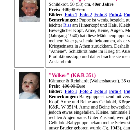
Schildkröt, 50 (53) cm,
40er Jahre
Preis:
100,00 Euro
Bilder:
Foto 1
Foto 2
Foto 3
Foto 4
Fot
Bemerkungen:
Puppe ist wenig bespielt, g
leichter
Riss
am Hinterkopf und Hals, Kleid
Beweglicher Kopf, Arme, Beine, Augen. M
(Jahrgang 1940) hat diese Mädchenpuppe 
meinem Vater geschenkt bekommen, als er 
Kriegseinsatz in Athen zurückkam. Deshalb 
"Athene". Schildkröt hatte im Krieg (lt. Au
Produktionsstopp und daher brachte sie mei
Ausland mit.
"Volker" (K&R 351)
Kämmer & Reinhardt (Waltershausen), 35 
Preis:
100,00 Euro
Bilder:
Foto 1
Foto 2
Foto 3
Foto 4
Fot
Bemerkungen:
Babypuppe sitzend mit vers
Kopf, Arme und Beine aus Celluloid, Körper
K&R. W
351/4. Arme und Beine beweglich
jedoch etwas eingefallen. Kleine, minimale 
rechten Augenbraue. Guter Zustand, wenig b
Celluloid-Babypuppe bekam meine Schweste
unser Bruder geboren wurde (Jg. 1943), dam