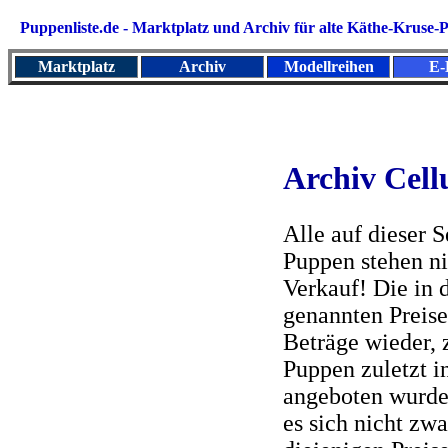
Puppenliste.de - Marktplatz und
Archiv für alte Käthe-Kruse
Marktplatz
Archiv
Modellreihen
E-
Archiv Cell
Alle auf dieser S
Puppen stehen n
Verkauf! Die in 
genannten Preise
Beträge wieder, 
Puppen zuletzt i
angeboten wurde
es sich nicht zw