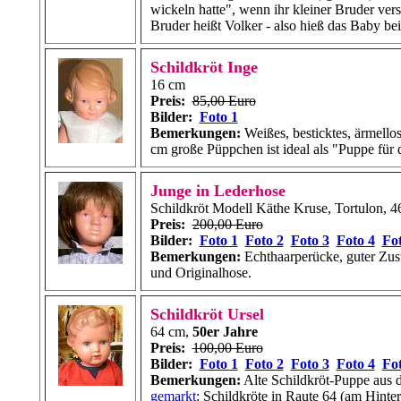
wickeln hatte", wenn ihr kleiner Bruder ver
Bruder heißt Volker - also hieß das Baby be
Schildkröt Inge
16 cm
Preis:
85,00 Euro
Bilder:
Foto 1
Bemerkungen:
Weißes, besticktes, ärmello
cm große Püppchen ist ideal als "Puppe für 
Junge in Lederhose
Schildkröt Modell Käthe Kruse, Tortulon, 
Preis:
200,00 Euro
Bilder:
Foto 1
Foto 2
Foto 3
Foto 4
Fot
Bemerkungen:
Echthaarperücke, guter Zus
und Originalhose.
Schildkröt Ursel
64 cm,
50er Jahre
Preis:
100,00 Euro
Bilder:
Foto 1
Foto 2
Foto 3
Foto 4
Fot
Bemerkungen:
Alte Schildkröt-Puppe aus d
gemarkt
: Schildkröte in Raute 64 (am Hint