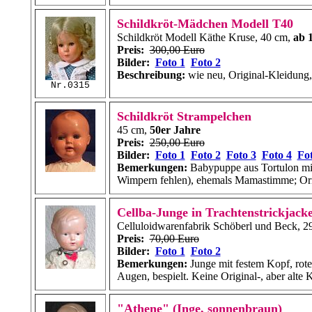
Schildkröt-Mädchen Modell T40
Schildkröt Modell Käthe Kruse, 40 cm,
ab 
Preis:
300,00 Euro
Bilder:
Foto 1
Foto 2
Beschreibung:
wie neu, Original-Kleidung, 
Nr.0315
Schildkröt Strampelchen
45 cm,
50er Jahre
Preis:
250,00 Euro
Bilder:
Foto 1
Foto 2
Foto 3
Foto 4
Fot
Bemerkungen:
Babypuppe aus Tortulon mit
Wimpern fehlen), ehemals Mamastimme; Ori
Cellba-Junge in Trachtenstrickjack
Celluloidwarenfabrik Schöberl und Beck, 2
Preis:
70,00 Euro
Bilder:
Foto 1
Foto 2
Bemerkungen:
Junge mit festem Kopf, rot
Augen, bespielt. Keine Original-, aber alte 
"Athene" (Inge, sonnenbraun)