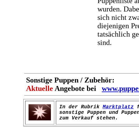
Puppenliste 
wurden. Dabei
sich nicht zw
diejenigen Pr
tatsächlich g
sind.
Sonstige
Puppen /
Zubehör:
Aktuelle
Angebote bei
www.puppen
In der Rubrik
Marktplatz
f
sonstige Puppen und Puppe
zum Verkauf stehen.