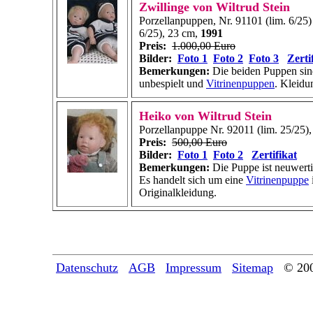
Zwillinge von Wiltrud Stein
Porzellanpuppen, Nr. 91101 (lim. 6/25)
6/25), 23 cm,
1991
Preis:
1.000,00 Euro
Bilder:
Foto 1
Foto 2
Foto 3
Zerti
Bemerkungen:
Die beiden Puppen sin
unbespielt und
Vitrinenpuppen
. Kleidu
Heiko von Wiltrud Stein
Porzellanpuppe Nr. 92011 (lim. 25/25)
Preis:
500,00 Euro
Bilder:
Foto 1
Foto 2
Zertifikat
Bemerkungen:
Die Puppe ist neuwerti
Es handelt sich um eine
Vitrinenpuppe
Originalkleidung.
Datenschutz
AGB
Impressum
Sitemap
© 20