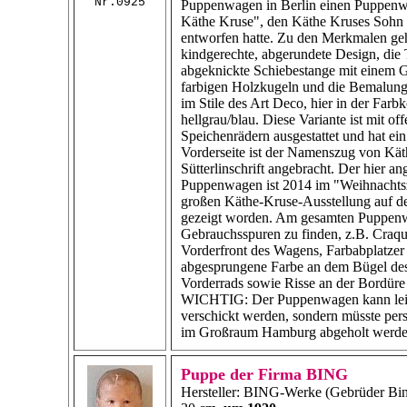
Nr.0925
Puppenwagen in Berlin einen Puppen
Käthe Kruse", den Käthe Kruses Sohn
entworfen hatte. Zu den Merkmalen ge
kindgerechte, abgerundete Design, die
abgeknickte Schiebestange mit einem G
farbigen Holzkugeln und die Bemalung
im Stile des Art Deco, hier in der Farb
hellgrau/blau. Diese Variante ist mit of
Speichenrädern ausgestattet und hat ei
Vorderseite ist der Namenszug von Kät
Sütterlinschrift angebracht. Der hier a
Puppenwagen ist 2014 im "Weihnachts
großen Käthe-Kruse-Ausstellung auf de
gezeigt worden. Am gesamten Puppen
Gebrauchsspuren zu finden, z.B. Craqu
Vorderfront des Wagens, Farbabplatzer
abgesprungene Farbe an dem Bügel des
Vorderrads sowie Risse an der Bordüre
WICHTIG: Der Puppenwagen kann leid
verschickt werden, sondern müsste per
im Großraum Hamburg abgeholt werde
Puppe der Firma BING
Hersteller: BING-Werke (Gebrüder Bi