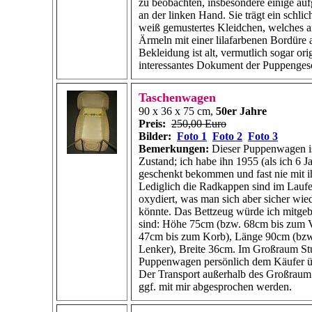
zu beobachten, insbesondere einige aufg
an der linken Hand. Sie trägt ein schlic
weiß gemustertes Kleidchen, welches 
Ärmeln mit einer lilafarbenen Bordüre a
Bekleidung ist alt, vermutlich sogar ori
interessantes Dokument der Puppenges
Taschenwagen
90 x 36 x 75 cm,
50er Jahre
Preis:
250,00 Euro
Bilder:
Foto 1
Foto 2
Foto 3
Bemerkungen:
Dieser Puppenwagen is
Zustand; ich habe ihn 1955 (als ich 6 Ja
geschenkt bekommen und fast nie mit i
Lediglich die Radkappen sind im Laufe
oxydiert, was man sich aber sicher wied
könnte. Das Bettzeug würde ich mitge
sind: Höhe 75cm (bzw. 68cm bis zum 
47cm bis zum Korb), Länge 90cm (bz
Lenker), Breite 36cm. Im Großraum Stu
Puppenwagen persönlich dem Käufer 
Der Transport außerhalb des Großraum 
ggf. mit mir abgesprochen werden.