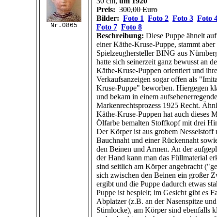
30 cm,
um 1920
Preis:
300,00 Euro
Bilder:
Foto 1
Foto 2
Foto 3
Foto 
Nr.0865
Foto 7
Foto 8
Beschreibung:
Diese Puppe ähnelt auf 
einer Käthe-Kruse-Puppe, stammt abe
Spielzeughersteller BING aus Nürnber
hatte sich seinerzeit ganz bewusst an d
Käthe-Kruse-Puppen orientiert und ihr
Verkaufsanzeigen sogar offen als "Imita
Kruse-Puppe" beworben. Hiergegen kl
und bekam in einem aufsehenerregend
Markenrechtsprozess 1925 Recht. Ähnl
Käthe-Kruse-Puppen hat auch dieses M
Ölfarbe bemalten Stoffkopf mit drei Hi
Der Körper ist aus grobem Nesselstoff 
Bauchnaht und einer Rückennaht sowie 
den Beinen und Armen. An der aufgepla
der Hand kann man das Füllmaterial er
sind seitlich am Körper angebracht ("ges
sich zwischen den Beinen ein großer 
ergibt und die Puppe dadurch etwas sta
Puppe ist bespielt; im Gesicht gibt es 
Abplatzer (z.B. an der Nasenspitze und
Stirnlocke), am Körper sind ebenfalls 