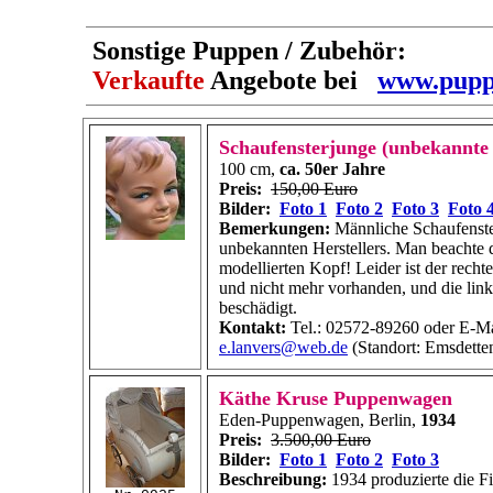
Sonstige
Puppen /
Zubehör:
Verkaufte
Angebote bei
www.puppe
Schaufensterjunge (unbekannte
100 cm,
ca. 50er Jahre
Preis:
150,00 Euro
Bilder:
Foto 1
Foto 2
Foto 3
Foto 
Bemerkungen:
Männliche Schaufenste
unbekannten Herstellers. Man beachte 
modellierten Kopf! Leider ist der recht
und nicht mehr vorhanden, und die link
beschädigt.
Kontakt:
Tel.: 02572-89260 oder E-Ma
e.lanvers@web.de
(Standort: Emsdette
Käthe Kruse Puppenwagen
Eden-Puppenwagen, Berlin,
1934
Preis:
3.500,00 Euro
Bilder:
Foto 1
Foto 2
Foto 3
Beschreibung:
1934 produzierte die F