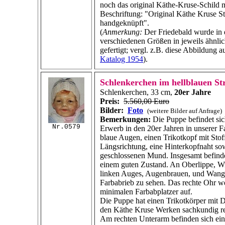
noch das original Käthe-Kruse-Schild m
Beschriftung: "Original Käthe Kruse S
handgeknüpft".
(
Anmerkung:
Der Friedebald wurde in 
verschiedenen Größen in jeweils ähnli
gefertigt; vergl. z.B. diese Abbildung 
Katalog 1954
).
Schlenkerchen im hellblauen St
Schlenkerchen, 33 cm,
20er Jahre
Preis:
5.560,00 Euro
Bilder:
Foto
(weitere Bilder auf Anfrage)
Bemerkungen:
Die Puppe befindet sic
Nr.0579
Erwerb in den 20er Jahren in unserer Fa
blaue Augen, einen Trikotkopf mit Stoff
Längsrichtung, eine Hinterkopfnaht sow
geschlossenen Mund. Insgesamt befinde
einem guten Zustand. An Oberlippe, 
linken Auges, Augenbrauen, und Wange
Farbabrieb zu sehen. Das rechte Ohr we
minimalen Farbabplatzer auf.
Die Puppe hat einen Trikotkörper mit Dr
den Käthe Kruse Werken sachkundig re
Am rechten Unterarm befinden sich ein