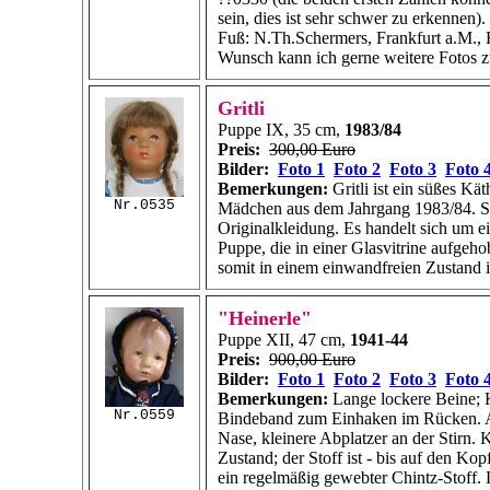
sein, dies ist sehr schwer zu erkennen).
Fuß: N.Th.Schermers, Frankfurt a.M.,
Wunsch kann ich gerne weitere Fotos 
Gritli
Puppe IX, 35 cm,
1983/84
Preis:
300,00 Euro
Bilder:
Foto 1
Foto 2
Foto 3
Foto 
Bemerkungen:
Gritli ist ein süßes Kä
Nr.0535
Mädchen aus dem Jahrgang 1983/84. Sie
Originalkleidung. Es handelt sich um e
Puppe, die in einer Glasvitrine aufge
somit in einem einwandfreien Zustand i
"Heinerle"
Puppe XII, 47 cm,
1941-44
Preis:
900,00 Euro
Bilder:
Foto 1
Foto 2
Foto 3
Foto 
Bemerkungen:
Lange lockere Beine; 
Nr.0559
Bindeband zum Einhaken im Rücken. A
Nase, kleinere Abplatzer an der Stirn. 
Zustand; der Stoff ist - bis auf den Ko
ein regelmäßig gewebter Chintz-Stoff.