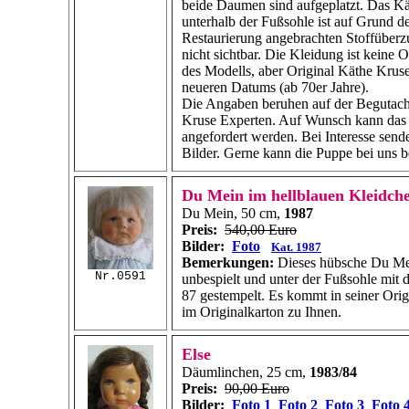
beide Daumen sind aufgeplatzt. Das K
unterhalb der Fußsohle ist auf Grund de
Restaurierung angebrachten Stoffüber
nicht sichtbar. Die Kleidung ist keine 
des Modells, aber Original Käthe Krus
neueren Datums (ab 70er Jahre).
Die Angaben beruhen auf der Begutach
Kruse Experten. Auf Wunsch kann das
angefordert werden. Bei Interesse senden
Bilder. Gerne kann die Puppe bei uns b
Du Mein im hellblauen Kleidch
Du Mein, 50 cm,
1987
Preis:
540,00 Euro
Bilder:
Foto
Kat. 1987
Bemerkungen:
Dieses hübsche Du Mein
Nr.0591
unbespielt und unter der Fußsohle mit
87 gestempelt. Es kommt in seiner Ori
im Originalkarton zu Ihnen.
Else
Däumlinchen, 25 cm,
1983/84
Preis:
90,00 Euro
Bilder:
Foto 1
Foto 2
Foto 3
Foto 