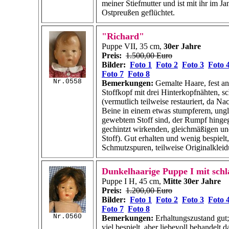
meiner Stiefmutter und ist mit ihr im J
Ostpreußen geflüchtet.
"Richard"
Puppe VII, 35 cm,
30er Jahre
Preis:
1.500,00 Euro
Bilder:
Foto 1
Foto 2
Foto 3
Foto 
Foto 7
Foto 8
Nr.0558
Bemerkungen:
Gemalte Haare, fest a
Stoffkopf mit drei Hinterkopfnähten, s
(vermutlich teilweise restauriert, da N
Beine in einem etwas stumpferem, ung
gewebtem Stoff sind, der Rumpf hingeg
gechintzt wirkenden, gleichmäßigen un
Stoff). Gut erhalten und wenig bespielt
Schmutzspuren, teilweise Originalkleid
Dunkelhaarige Puppe I mit sch
Puppe I H, 45 cm,
Mitte 30er Jahre
Preis:
1.200,00 Euro
Bilder:
Foto 1
Foto 2
Foto 3
Foto 
Foto 7
Foto 8
Nr.0560
Bemerkungen:
Erhaltungszustand gut
viel bespielt, aber liebevoll behandelt 