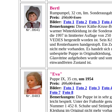
Bertl
Rumpumpel, 32 cm, lim. Sonderausga
Preis:
250,00 Euro
Bilder:
Foto 1
Foto 2
Foto 3
Foto 
Bemerkungen:
Dieser Käthe-Kruse-Bu
Nr.0641
warmer Winterkleidung ist die Sondera
die 1997 in limitierter Auflage von 250
VEDES hergestellt worden ist. Sein Kör
und Rentierhaaren handgestopft. Ein Zert
nicht mehr vorhanden. Es handelt sich
unbespielte Puppe in Originalkleidung, 
Glasvitrine aufgehoben wurde und somi
einwandfreien Zustand ist.
"Eva"
Puppe IX, 35 cm,
um 1954
Preis:
295,00 Euro
Bilder:
Foto 1
Foto 2
Foto 3
Foto 
Foto 7
Foto 8
Nr.0483
Bemerkungen:
Die Puppe ist in sehr 
leicht bespielt. Unter der Fußsohle gem
Nummer
1 452 8.
Schuhe und Strümpfe o
Kleidung im Original nicht mehr vorha