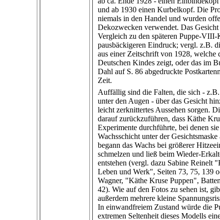
ab ca. Ende 1928 - einen Einbindekopf 
und ab 1930 einen Kurbelkopf. Die Pr
niemals in den Handel und wurden offe
Dekozwecken verwendet. Das Gesicht
Vergleich zu den späteren Puppe-VIII-
pausbäckigeren Eindruck; vergl. z.B. d
aus einer Zeitschrift von 1928, welche
Deutschen Kindes zeigt, oder das im 
Dahl auf
S. 86
abgedruckte Postkartenm
Zeit.
Auffällig sind die Falten, die sich - z.B
unter den Augen - über das Gesicht hin
leicht zerknittertes Aussehen sorgen. Di
darauf zurückzuführen, dass Käthe Krus
Experimente durchführte, bei denen sie
Wachsschicht unter der Gesichtsmaske 
begann das Wachs bei größerer Hitzeei
schmelzen und ließ beim Wieder-Erkalt
entstehen (vergl. dazu Sabine Reinelt 
Leben und Werk", Seiten 73, 75, 139 o
Wagner, "Käthe Kruse Puppen", Batten
42). Wie auf den Fotos zu sehen ist, gib
außerdem mehrere kleine Spannungsriss
In einwandfreiem Zustand würde die P
extremen Seltenheit dieses Modells ei