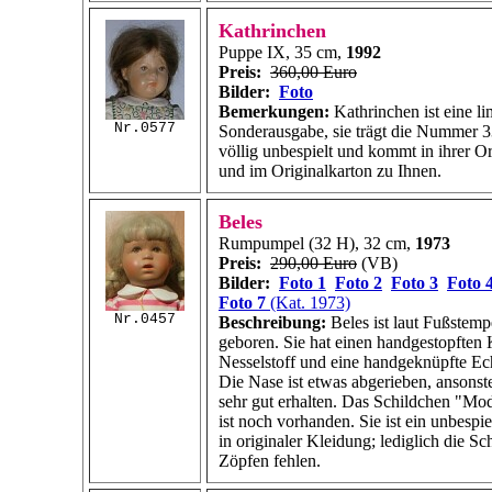
Kathrinchen
Puppe IX, 35 cm,
1992
Preis:
360,00 Euro
Bilder:
Foto
Bemerkungen:
Kathrinchen ist eine lim
Nr.0577
Sonderausgabe, sie trägt die Nummer 33
völlig unbespielt und kommt in ihrer O
und im Originalkarton zu Ihnen.
Beles
Rumpumpel (32 H), 32 cm,
1973
Preis:
290,00 Euro
(VB)
Bilder:
Foto 1
Foto 2
Foto 3
Foto 
Foto 7
(Kat. 1973)
Nr.0457
Beschreibung:
Beles ist laut Fußstemp
geboren. Sie hat einen handgestopften 
Nesselstoff und eine handgeknüpfte Ec
Die Nase ist etwas abgerieben, ansonst
sehr gut erhalten. Das Schildchen "Mo
ist noch vorhanden. Sie ist ein unbespie
in originaler Kleidung; lediglich die Sc
Zöpfen fehlen.