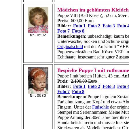
Mädchen im geblümten Kleidch
Puppe VIII (Bad Kösen), 52 cm,
50er 
Preis:
600,00 Euro
Bilder:
Foto 1
Foto 2
Foto 3
Foto 
Foto 7
Foto 8
Nr.0502
Bemerkungen:
unbeschädigt, kaum bes
Unterwäsche, Socken und Schuhe origi
Originalschild
mit der Aufschrift "VEB
Puppenwerkstätten Bad Kösen VEP" n
Echthaare, insgesamt sehr guter Zustan
Bespielte Puppe I mit rotbrau
Puppe I mit breiten Hüften, 43 cm,
Anf
Preis:
2.100,00 Euro
Bilder:
Foto 1
Foto 2
Foto 3
Foto 
Foto 7
Foto 8
Nr.0580
Bemerkungen:
Puppe in gutem Zustan
Farbabnutzung am Kopf und etwas Ab
Fingern. Unter der
Fußsohle
der origin
Stempel mit Seriennummer. Meine Mutt
Puppe Anfang der 30er Jahre fuer ihre 
Handarbeitslehrerin und musste fuer si
Strickwaren als Modelle herstellen. Ob 