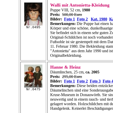
Walli mit Antonietta-Kleidung
Puppe VIII, 52 cm,
1980
Preis:
500,00 Euro
Bilder:
Foto 1
Foto 2
Kat. 1980
Ka
Bemerkungen:
Die Puppe hat einen h
Nr.0495
Körper und eine schöne, dunkelhaarige
Sie befindet sich in einem sehr guten Z
Original-Schildchen ist noch vorhanden
Fußsohle ist sie gestempelt mit dem D
11. Februar 1980.
Die Bekleidung sta
"Antonietta" aus dem Jahr 1990 und ist
Originalbekleidung.
Hanne & Heinz
Däumlinchen, 25 cm,
ca. 2005
Preis:
295,00 Euro
Bilder:
Foto 1
Foto 2
Foto 3
Foto 
Bemerkungen:
Diese beiden entzück
Nr.0475
Däumelinchen sind eine Sonderausgabe
Kruse-Museum in Donauwörth. Sie sind
neuwertig und in einem rauch- und tier
gelagert worden. Holzschildchen mit 
Handgelenk. Keinerlei Beschädigunge