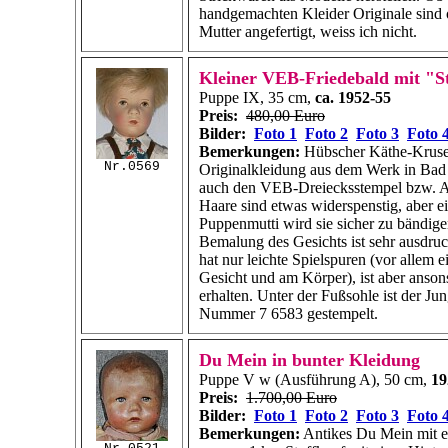
handgemachten Kleider Originale sind
Mutter angefertigt, weiss ich nicht.
Kleiner VEB-Friedebald mit "S
Puppe IX, 35 cm,
ca. 1952-55
Preis:
480,00 Euro
Bilder:
Foto 1
Foto 2
Foto 3
Foto 
Bemerkungen:
Hübscher Käthe-Kruse
Nr.0569
Originalkleidung aus dem Werk in Bad
auch den VEB-Dreiecksstempel bzw. A
Haare sind etwas widerspenstig, aber e
Puppenmutti wird sie sicher zu bändige
Bemalung des Gesichts ist sehr ausdru
hat nur leichte Spielspuren (vor allem 
Gesicht und am Körper), ist aber anson
erhalten. Unter der Fußsohle ist der Jun
Nummer
7 6583
gestempelt.
Du Mein in bunter Kleidung
Puppe V w (Ausführung A), 50 cm,
19
Preis:
1.700,00 Euro
Bilder:
Foto 1
Foto 2
Foto 3
Foto 
Bemerkungen:
Antikes Du Mein mit 