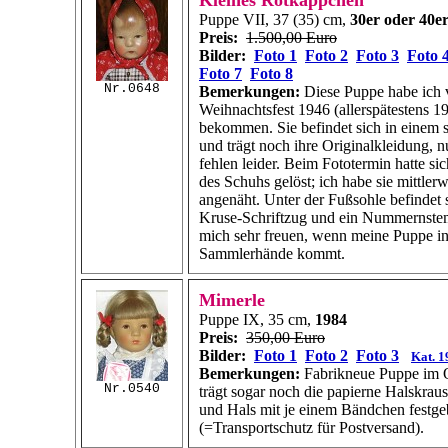
Kleines Rotkäppchen
Puppe VII, 37 (35) cm,
30er oder 40e
Preis:
1.500,00 Euro
Bilder:
Foto 1
Foto 2
Foto 3
Foto 
Foto 7
Foto 8
Nr.0648
Bemerkungen:
Diese Puppe habe ich 
Weihnachtsfest 1946 (allerspätestens 1
bekommen. Sie befindet sich in einem 
und trägt noch ihre Originalkleidung, 
fehlen leider. Beim Fototermin hatte si
des Schuhs gelöst; ich habe sie mittler
angenäht. Unter der Fußsohle befindet 
Kruse-Schriftzug und ein Nummernste
mich sehr freuen, wenn meine Puppe in
Sammlerhände kommt.
Mimerle
Puppe IX, 35 cm,
1984
Preis:
350,00 Euro
Bilder:
Foto 1
Foto 2
Foto 3
Kat. 1
Bemerkungen:
Fabrikneue Puppe im O
Nr.0540
trägt sogar noch die papierne Halskrau
und Hals mit je einem Bändchen festg
(=Transportschutz für Postversand).