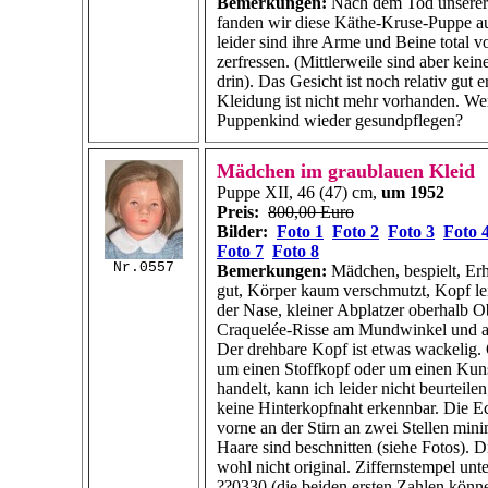
Bemerkungen:
Nach dem Tod unserer
fanden wir diese Käthe-Kruse-Puppe a
leider sind ihre Arme und Beine total 
zerfressen. (Mittlerweile sind aber kei
drin). Das Gesicht ist noch relativ gut e
Kleidung ist nicht mehr vorhanden. We
Puppenkind wieder gesundpflegen?
Mädchen im graublauen Kleid
Puppe XII, 46 (47) cm,
um 1952
Preis:
800,00 Euro
Bilder:
Foto 1
Foto 2
Foto 3
Foto 
Foto 7
Foto 8
Nr.0557
Bemerkungen:
Mädchen, bespielt, Er
gut, Körper kaum verschmutzt, Kopf le
der Nase, kleiner Abplatzer oberhalb Ob
Craquelée-Risse am Mundwinkel und a
Der drehbare Kopf ist etwas wackelig. 
um einen Stoffkopf oder um einen Kuns
handelt, kann ich leider nicht beurteilen
keine Hinterkopfnaht erkennbar. Die Ec
vorne an der Stirn an zwei Stellen mini
Haare sind beschnitten (siehe Fotos). D
wohl nicht original. Ziffernstempel unt
??0330 (die beiden ersten Zahlen könne