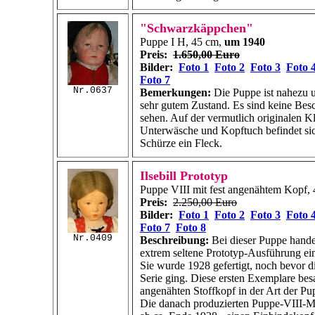
"Schwarzkäppchen"
Puppe I H, 45 cm,
um 1940
Preis:
1.650,00 Euro
Bilder:
Foto 1
Foto 2
Foto 3
Foto 
Foto 7
Nr.0637
Bemerkungen:
Die Puppe ist nahezu u
sehr gutem Zustand. Es sind keine Be
sehen. Auf der vermutlich originalen K
Unterwäsche und Kopftuch befindet si
Schürze ein Fleck.
Ilsebill Prototyp
Puppe VIII mit fest angenähtem Kopf,
Preis:
2.250,00 Euro
Bilder:
Foto 1
Foto 2
Foto 3
Foto 
Foto 7
Foto 8
Nr.0409
Beschreibung:
Bei dieser Puppe handel
extrem seltene Prototyp-Ausführung ei
Sie wurde 1928 gefertigt, noch bevor d
Serie ging. Diese ersten Exemplare bes
angenähten Stoffkopf in der Art der Pu
Die danach produzierten Puppe-VIII-Mo