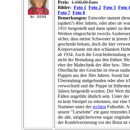
Preis:
1.100,00 Euro
Bilder:
Foto 1
Foto 2
Foto 3
Foto 
Foto 7
Foto 8
Nr.0594
Bemerkungen:
Entweder stammt diese
(späten?) 40er Jahren, oder aber sie wur
1931 hergestellt und dann später zu de
Werken eingeschickt zwecks Ausbesser
sicher, dass meine Schwester in jenem 
geschenkt bekam, doch die hier verwe
Körpervariante mit den schlanken Hüften
ab 1934. Auch die Gesichtsbemalung e
nicht der Bemalung aus den frühen 30e
eher der Maltechnik der 40er bzw. 50er
Oberfläche des Gesichts ist etwas rauhe
Puppen aus den 30er Jahren. Somit hat 
Übermalung stattgefunden oder aber ic
verwechselt und die Puppe ist frühesten
Jahren hergestellt worden. Der Wert dür
Fällen ungefähr ähnlich sein. Unter der
ist kein Stempel zu erkennen, nur eine 
Nummer unter der
rechten
Fußsohle. Auf
unsere "Lieselotte" ein ganz reizendes
die alte, möglicherweise sogar original
der Kordelverzierung vor der Brust ist wi