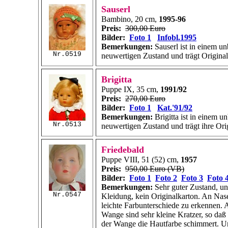
Sauserl
Bambino, 20 cm,
1995-96
Preis:
300,00 Euro
Bilder:
Foto 1
Infobl.1995
Bemerkungen:
Sauserl ist in einem u
Nr.0519
neuwertigen Zustand und trägt Origina
Brigitta
Puppe IX, 35 cm,
1991/92
Preis:
270,00 Euro
Bilder:
Foto 1
Kat.'91/92
Bemerkungen:
Brigitta ist in einem u
Nr.0513
neuwertigen Zustand und trägt ihre Ori
Friedebald
Puppe VIII, 51 (52) cm,
1957
Preis:
950,00 Euro (VB)
Bilder:
Foto 1
Foto 2
Foto 3
Foto 
Bemerkungen:
Sehr guter Zustand, unb
Nr.0547
Kleidung, kein Originalkarton. An Nas
leichte Farbunterschiede zu erkennen. 
Wange sind sehr kleine Kratzer, so da
der Wange die Hautfarbe schimmert. U