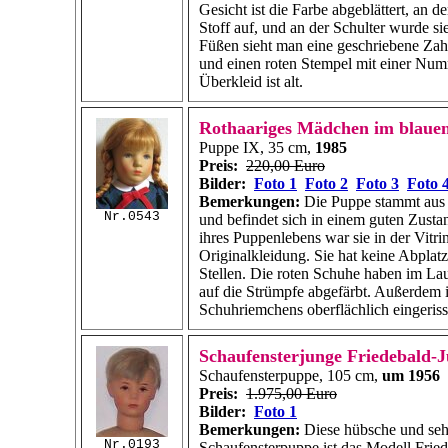
Gesicht ist die Farbe abgeblättert, an d
Stoff auf, und an der Schulter wurde si
Füßen sieht man eine geschriebene Zah
und einen roten Stempel mit einer Num
Überkleid ist alt.
Rothaariges Mädchen im blauen
Puppe IX, 35 cm,
1985
Preis:
220,00 Euro
Bilder:
Foto 1
Foto 2
Foto 3
Foto 
Bemerkungen:
Die Puppe stammt aus 
Nr.0543
und befindet sich in einem guten Zusta
ihres Puppenlebens war sie in der Vitrin
Originalkleidung. Sie hat keine Abplatz
Stellen. Die roten Schuhe haben im Lau
auf die Strümpfe abgefärbt. Außerdem i
Schuhriemchens oberflächlich eingeriss
Schaufensterjunge Friedebald-
Schaufensterpuppe, 105 cm,
um 1956
Preis:
1.975,00 Euro
Bilder:
Foto 1
Bemerkungen:
Diese hübsche und sehr
Nr.0193
Schaufensterpuppe ist das Modell Fried