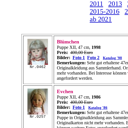
2011
2013
2015-2016
2
ab 2021
Blümchen
Puppe XII, 47 cm,
1998
Preis:
400,00 Euro
Bilder:
Foto 1
Foto 2
Katalog '98
Bemerkungen:
Sehr gut erhaltene 47e
Nr.0462
Originalkleidung aus Sammlerhand. Ori
mehr vorhanden. Bei Interesse können 
angefordert werden.
Evchen
Puppe XII, 47 cm,
1986
Preis:
400,00 Euro
Bilder:
Foto 1
Katalog '86
Bemerkungen:
Sehr gut erhaltene 47e
Nr.0257
Puppe in Originalkleidung aus Sammle
Originalkarton nicht mehr vorhanden. B
können weitere Fotos angefordert werd