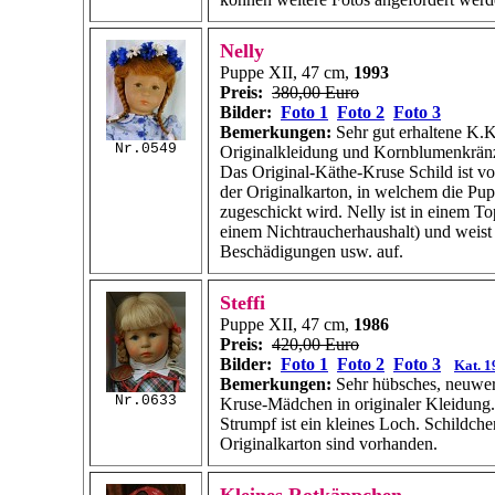
Nelly
Puppe XII, 47 cm,
1993
Preis:
380,00 Euro
Bilder:
Foto 1
Foto 2
Foto 3
Bemerkungen:
Sehr gut erhaltene K.K
Nr.0549
Originalkleidung und Kornblumenkrän
Das Original-Käthe-Kruse Schild ist v
der Originalkarton, in welchem die Pu
zugeschickt wird. Nelly ist in einem T
einem Nichtraucherhaushalt) und weist 
Beschädigungen usw. auf.
Steffi
Puppe XII, 47 cm,
1986
Preis:
420,00 Euro
Bilder:
Foto 1
Foto 2
Foto 3
Kat. 1
Bemerkungen:
Sehr hübsches, neuwer
Nr.0633
Kruse-Mädchen in originaler Kleidung.
Strumpf ist ein kleines Loch. Schildch
Originalkarton sind vorhanden.