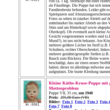
Nr.0521
von ca.
1 kg
. Stoffkopf mit einer Hint
als Fäustlinge. Die Puppe hat sich imm
Familienbesitz befunden. Leider gibt es
Spielspuren und Abnutzungserscheinun
Fotos zu sehen ist (starker Abrieb auf d
mittelstarker bis starker Abrieb an den
Stirn und am Hinterkopf sowie abgepla
Oberkopf). Ob eventuell auch kleine 
Gesicht vorgenommen worden sind (z.
Mund?), ist uns nicht bekannt. Am Körp
mehrere größere Löcher im Stoff (z.B.
Schultern, rechter Oberschenkel, linke
mehrere genähte/gestopfte Stellen (z.B
Bauch zum Rücken). Die Beine waren 
beschädigt, dass sie einen neuen Stof
haben; dieser ist allerdings teilweise a
aufgeplatzt. Die bunte Kleidung stammt
Kleine Käthe-Kruse-Puppe mit
Mottenproblem
Puppe VII, 35 cm,
um 1940
Preis:
295,00 Euro (VB)
Bilder:
Foto 1
Foto 2
Foto 3
Foto 
Nr.0581
Foto 7
Foto 8