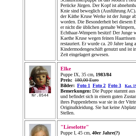
Perücke Jürgen. Der Kopf ist abnehmb
Knie sind beweglich (Ausführung AC).
der Käthe Kruse Werke ist der Junge ab
worden. Die Besonderheit bei diesem E
er nicht die üblichen gemalte Wimpern,
Echthaar-Wimpern besitzt! Der Junge 
Kaethe Kruse wegen feinen Haarrisse
restauriert. Er wurde ca. 20 Jahre lang
Kindermodengeschäft genutzt und ist in
Zeit eingelagert gewesen.
Elke
Puppe IX, 35 cm,
1983/84
Preis:
180,00 Euro
Bilder:
Foto 1
Foto 2
Foto 3
Kat. 1
Bemerkungen:
Die Puppe stammt aus 
Nr.0544
und befindet sich in einem guten Zusta
ihres Puppenlebens war sie in der Vitrin
Originalkleidung. Sie hat keine Abplatz
Stellen.
"Lieselotte"
Puppe I, 45 cm,
40er Jahre(?)