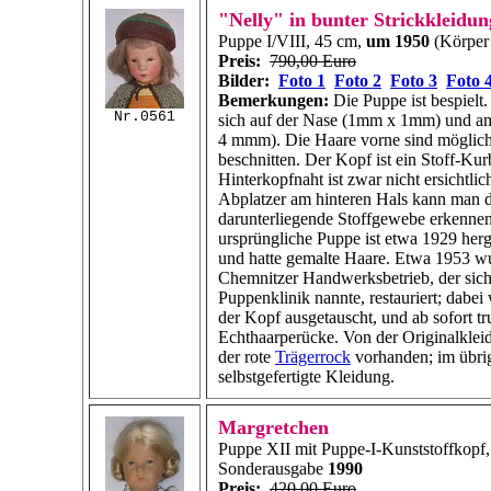
"Nelly" in bunter Strickkleidun
Puppe I/VIII, 45 cm,
um 1950
(Körper 
Preis:
790,00 Euro
Bilder:
Foto 1
Foto 2
Foto 3
Foto 
Bemerkungen:
Die Puppe ist bespielt.
Nr.0561
sich auf der Nase (1mm x 1mm) und 
4 mmm). Die Haare vorne sind möglic
beschnitten. Der Kopf ist ein Stoff-Kur
Hinterkopfnaht ist zwar nicht ersichtli
Abplatzer am hinteren Hals kann man 
darunterliegende Stoffgewebe erkennen
ursprüngliche Puppe ist etwa 1929 herg
und hatte gemalte Haare. Etwa 1953 wu
Chemnitzer Handwerksbetrieb, der sich
Puppenklinik nannte, restauriert; dabei
der Kopf ausgetauscht, und ab sofort tr
Echthaarperücke. Von der Originalkleid
der rote
Trägerrock
vorhanden; im übrig
selbstgefertigte Kleidung.
Margretchen
Puppe XII mit Puppe-I-Kunststoffkopf,
Sonderausgabe
1990
Preis:
420,00 Euro