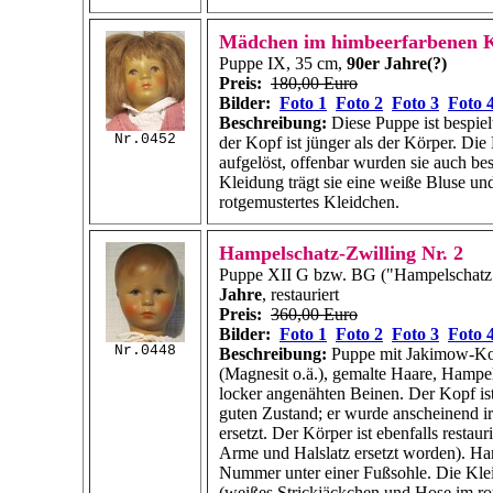
Mädchen im himbeerfarbenen K
Puppe IX, 35 cm,
90er Jahre(?)
Preis:
180,00 Euro
Bilder:
Foto 1
Foto 2
Foto 3
Foto 
Beschreibung:
Diese Puppe ist bespielt
Nr.0452
der Kopf ist jünger als der Körper. Die
aufgelöst, offenbar wurden sie auch bes
Kleidung trägt sie eine weiße Bluse un
rotgemustertes Kleidchen.
Hampelschatz-Zwilling Nr. 2
Puppe XII G bzw. BG ("Hampelschatz
Jahre
, restauriert
Preis:
360,00 Euro
Bilder:
Foto 1
Foto 2
Foto 3
Foto 
Nr.0448
Beschreibung:
Puppe mit Jakimow-Kop
(Magnesit o.ä.), gemalte Haare, Hampe
locker angenähten Beinen. Der Kopf ist
guten Zustand; er wurde anscheinend 
ersetzt. Der Körper ist ebenfalls restaur
Arme und Halslatz ersetzt worden). Han
Nummer unter einer Fußsohle. Die Kle
(weißes Strickjäckchen und Hose im ro