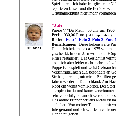
Spielspuren. Ich habe lediglich eine N
reparieren lassen und die Perücke wurde
Originalkleidung nicht mehr vorhanden
"Jule"
Puppe V "Du Mein", 50 cm,
um 1950
Preis:
930,00 Euro
(inkl. Puppenbett)
Bilder:
Foto 1
Foto 2
Foto 3
Foto 
Bemerkungen:
Diese liebenswerte Pup
Nr.0551
Hand. Ich bekam sie ca. 1975 von mein
geschenkt. In dem Jahr wurde der Körp
Kruse restauriert. Das Gesicht ist vermu
lässt sich aber leider nicht mehr nachvo
Puppe ist bespielt und weist Gebrauchs
Verschmutzungen auf, besonders an Ge
Sie hat jahrelang mit mir in Brasilien ge
Jahren wieder in Deutschland. Am Nack
Kopf ein wenig vom Körper. Der Stoff 
komplett intakt und kaum verschmutzt
sehr vorsichtig behandelt werden, da es s
Das antike Puppenbett aus Metall ist i
enthalten. Von meiner Tante und mir w
Jule genannt und ich würde mich freuen
Hände zu geben.