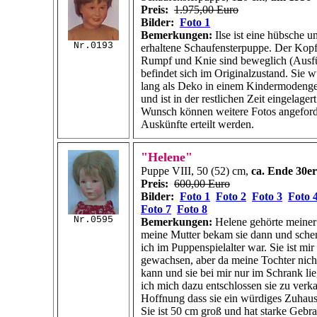
Preis:
1.975,00 Euro
Bilder:
Foto 1
Bemerkungen:
Ilse ist eine hübsche u
Nr.0193
erhaltene Schaufensterpuppe. Der Kopf
Rumpf und Knie sind beweglich (Ausf
befindet sich im Originalzustand. Sie w
lang als Deko in einem Kindermodenge
und ist in der restlichen Zeit eingelage
Wunsch können weitere Fotos angeford
Auskünfte erteilt werden.
"Helene"
Puppe VIII, 50 (52) cm,
ca. Ende 30e
Preis:
600,00 Euro
Bilder:
Foto 1
Foto 2
Foto 3
Foto 
Foto 7
Foto 8
Nr.0595
Bemerkungen:
Helene gehörte meiner
meine Mutter bekam sie dann und schenk
ich im Puppenspielalter war. Sie ist mir
gewachsen, aber da meine Tochter nich
kann und sie bei mir nur im Schrank li
ich mich dazu entschlossen sie zu verka
Hoffnung dass sie ein würdiges Zuhau
Sie ist 50 cm groß und hat starke Gebr