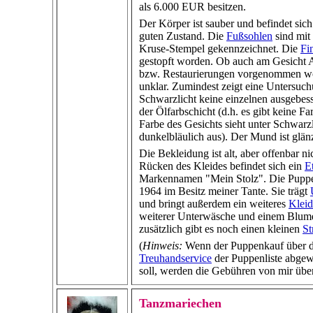
als 6.000 EUR besitzen.
Der Körper ist sauber und befindet sich
guten Zustand. Die
Fußsohlen
sind mit
Kruse-Stempel gekennzeichnet. Die
Fi
gestopft worden. Ob auch am Gesicht
bzw. Restaurierungen vorgenommen wor
unklar. Zumindest zeigt eine Untersuc
Schwarzlicht keine einzelnen ausgebess
der Ölfarbschicht (d.h. es gibt keine Fa
Farbe des Gesichts sieht unter Schwarz
dunkelbläulich aus). Der Mund ist glänz
Die Bekleidung ist alt, aber offenbar ni
Rücken des Kleides befindet sich ein
Et
Markennamen "Mein Stolz". Die Puppe 
1964 im Besitz meiner Tante. Sie trägt
und bringt außerdem ein weiteres
Klei
weiterer Unterwäsche und einem Blum
zusätzlich gibt es noch einen kleinen
St
(
Hinweis:
Wenn der Puppenkauf über 
Treuhandservice
der Puppenliste abgew
soll, werden die Gebühren von mir üb
Tanzmariechen