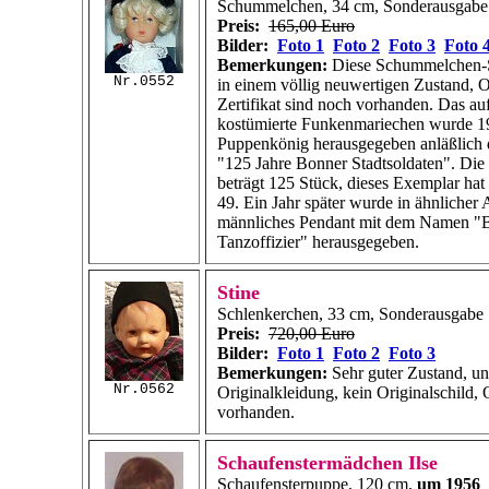
Schummelchen, 34 cm, Sonderausgab
Preis:
165,00 Euro
Bilder:
Foto 1
Foto 2
Foto 3
Foto 
Bemerkungen:
Diese Schummelchen-S
Nr.0552
in einem völlig neuwertigen Zustand, O
Zertifikat sind noch vorhanden. Das a
kostümierte Funkenmariechen wurde 19
Puppenkönig herausgegeben anläßlich 
"125 Jahre Bonner Stadtsoldaten". Die
beträgt 125 Stück, dieses Exemplar ha
49. Ein Jahr später wurde in ähnliche
männliches Pendant mit dem Namen "
Tanzoffizier" herausgegeben.
Stine
Schlenkerchen, 33 cm, Sonderausgabe
Preis:
720,00 Euro
Bilder:
Foto 1
Foto 2
Foto 3
Bemerkungen:
Sehr guter Zustand, un
Nr.0562
Originalkleidung, kein Originalschild, 
vorhanden.
Schaufenstermädchen Ilse
Schaufensterpuppe, 120 cm,
um 1956