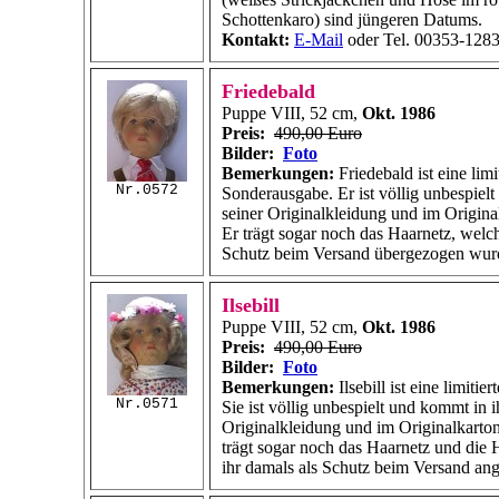
Schottenkaro) sind jüngeren Datums.
Kontakt:
E-Mail
oder Tel. 00353-1283
Friedebald
Puppe VIII, 52 cm,
Okt. 1986
Preis:
490,00 Euro
Bilder:
Foto
Bemerkungen:
Friedebald ist eine limi
Nr.0572
Sonderausgabe. Er ist völlig unbespiel
seiner Originalkleidung und im Origina
Er trägt sogar noch das Haarnetz, welc
Schutz beim Versand übergezogen wur
Ilsebill
Puppe VIII, 52 cm,
Okt. 1986
Preis:
490,00 Euro
Bilder:
Foto
Bemerkungen:
Ilsebill ist eine limiti
Nr.0571
Sie ist völlig unbespielt und kommt in i
Originalkleidung und im Originalkarton
trägt sogar noch das Haarnetz und die 
ihr damals als Schutz beim Versand an