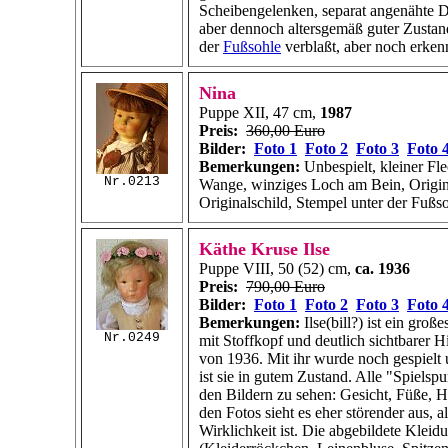
Scheibengelenken, separat angenähte D
aber dennoch altersgemäß guter Zustan
der
Fußsohle
verblaßt, aber noch erken
Nina
Puppe XII, 47 cm,
1987
Preis:
360,00 Euro
Bilder:
Foto 1
Foto 2
Foto 3
Foto 
Bemerkungen:
Unbespielt, kleiner Fle
Nr.0213
Wange, winziges Loch am Bein, Origin
Originalschild, Stempel unter der Fußs
Käthe Kruse Ilse
Puppe VIII, 50 (52) cm,
ca. 1936
Preis:
790,00 Euro
Bilder:
Foto 1
Foto 2
Foto 3
Foto 
Bemerkungen:
Ilse(bill?) ist ein gro
Nr.0249
mit Stoffkopf und deutlich sichtbarer H
von 1936. Mit ihr wurde noch gespielt u
ist sie in gutem Zustand. Alle "Spielspu
den Bildern zu sehen: Gesicht, Füße, 
den Fotos sieht es eher störender aus, al
Wirklichkeit ist. Die abgebildete Kleid