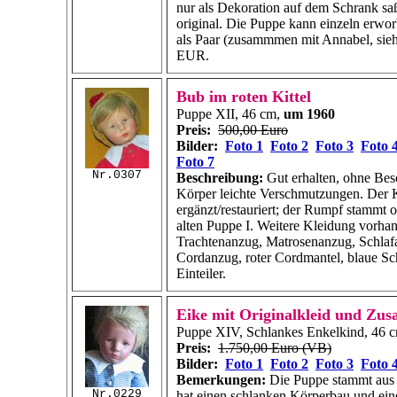
nur als Dekoration auf dem Schrank saß
original. Die Puppe kann einzeln erwo
als Paar (zusammmen mit Annabel, sieh
EUR.
Bub im roten Kittel
Puppe XII, 46 cm,
um 1960
Preis:
500,00 Euro
Bilder:
Foto 1
Foto 2
Foto 3
Foto 
Foto 7
Nr.0307
Beschreibung:
Gut erhalten, ohne Be
Körper leichte Verschmutzungen. Der K
ergänzt/restauriert; der Rumpf stammt o
alten
Puppe I.
Weitere Kleidung vorhand
Trachtenanzug, Matrosenanzug, Schlafa
Cordanzug, roter Cordmantel, blaue Sc
Einteiler.
Eike mit Originalkleid und Zus
Puppe XIV, Schlankes Enkelkind, 46 
Preis:
1.750,00 Euro (VB)
Bilder:
Foto 1
Foto 2
Foto 3
Foto 
Bemerkungen:
Die Puppe stammt aus 
Nr.0229
hat einen schlanken Körperbau und ein