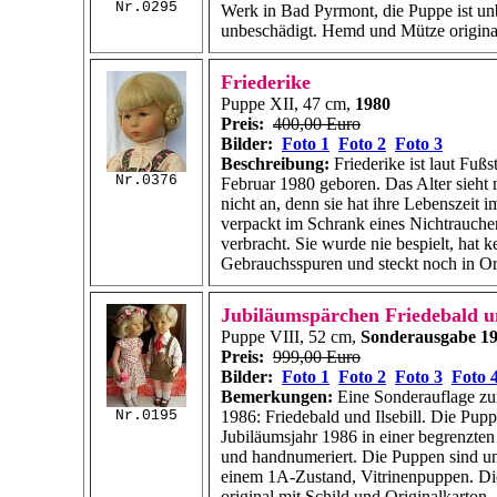
Nr.0295
Werk in Bad Pyrmont, die Puppe ist un
unbeschädigt. Hemd und Mütze origina
Friederike
Puppe XII, 47 cm,
1980
Preis:
400,00 Euro
Bilder:
Foto 1
Foto 2
Foto 3
Beschreibung:
Friederike ist laut Fuß
Nr.0376
Februar 1980 geboren. Das Alter sieht 
nicht an, denn sie hat ihre Lebenszeit 
verpackt im Schrank eines Nichtrauche
verbracht. Sie wurde nie bespielt, hat ke
Gebrauchsspuren und steckt noch in Or
Jubiläumspärchen Friedebald un
Puppe VIII, 52 cm,
Sonderausgabe 1
Preis:
999,00 Euro
Bilder:
Foto 1
Foto 2
Foto 3
Foto 
Bemerkungen:
Eine Sonderauflage z
Nr.0195
1986: Friedebald und Ilsebill. Die Pu
Jubiläumsjahr 1986 in einer begrenzten
und handnumeriert. Die Puppen sind un
einem 1A-Zustand, Vitrinenpuppen. Die
original mit Schild und Originalkarton.