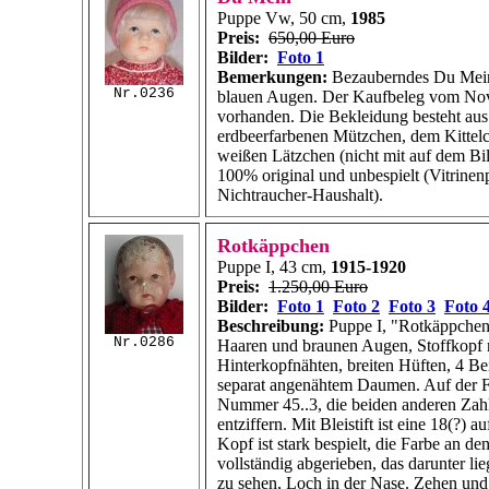
Puppe Vw, 50 cm,
1985
Preis:
650,00 Euro
Bilder:
Foto 1
Bemerkungen:
Bezauberndes Du Mein
Nr.0236
blauen Augen. Der Kaufbeleg vom Nov
vorhanden. Die Bekleidung besteht au
erdbeerfarbenen Mützchen, dem Kittel
weißen Lätzchen (nicht mit auf dem Bil
100% original und unbespielt (Vitrinen
Nichtraucher-Haushalt).
Rotkäppchen
Puppe I, 43 cm,
1915-1920
Preis:
1.250,00 Euro
Bilder:
Foto 1
Foto 2
Foto 3
Foto 
Beschreibung:
Puppe I, "Rotkäppchen
Nr.0286
Haaren und braunen Augen, Stoffkopf m
Hinterkopfnähten, breiten Hüften, 4 B
separat angenähtem Daumen. Auf der Fu
Nummer 45..3, die beiden anderen Zahl
entziffern. Mit Bleistift ist eine 18(?) a
Kopf ist stark bespielt, die Farbe an de
vollständig abgerieben, das darunter l
zu sehen, Loch in der Nase. Zehen und