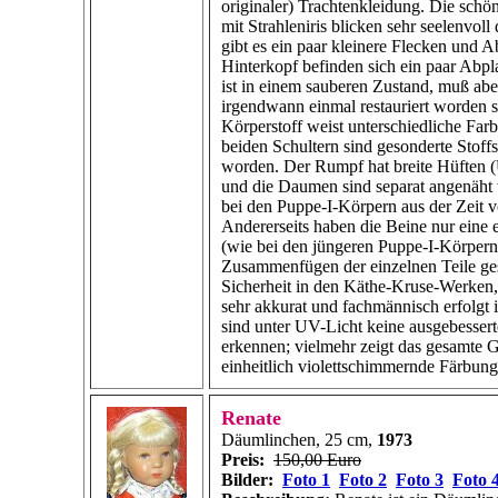
originaler) Trachtenkleidung. Die sch
mit Strahleniris blicken sehr seelenvoll
gibt es ein paar kleinere Flecken und 
Hinterkopf befinden sich ein paar Abpl
ist in einem sauberen Zustand, muß ab
irgendwann einmal restauriert worden s
Körperstoff weist unterschiedliche Far
beiden Schultern sind gesonderte Stoff
worden. Der Rumpf hat breite Hüften 
und die Daumen sind separat angenäht
bei den Puppe-I-Körpern aus der Zeit v
Andererseits haben die Beine nur eine 
(wie bei den jüngeren Puppe-I-Körpern
Zusammenfügen der einzelnen Teile ge
Sicherheit in den Käthe-Kruse-Werken, 
sehr akkurat und fachmännisch erfolgt i
sind unter
UV-Licht
keine ausgebessert
erkennen; vielmehr zeigt das gesamte G
einheitlich violettschimmernde Färbung
Renate
Däumlinchen, 25 cm,
1973
Preis:
150,00 Euro
Bilder:
Foto 1
Foto 2
Foto 3
Foto 