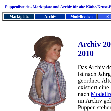
Puppenliste.de - Marktplatz und
Archiv für alte Käthe-Kruse
Marktplatz
Archiv
Modellreihen
E-
Archiv 2
2010
Das Archiv de
ist nach Jahr
geordnet. Alt
existiert eine
nach
Modellr
im Archiv gel
Puppen stehe