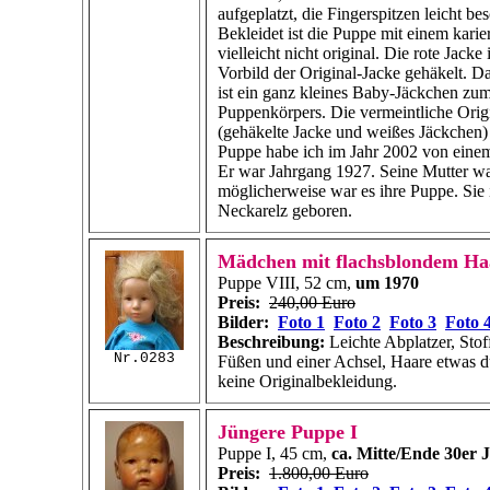
aufgeplatzt, die Fingerspitzen leicht bes
Bekleidet ist die Puppe mit einem karie
vielleicht nicht original. Die rote Jacke
Vorbild der Original-Jacke gehäkelt. 
ist ein ganz kleines Baby-Jäckchen zu
Puppenkörpers. Die vermeintliche Orig
(gehäkelte Jacke und weißes Jäckchen) i
Puppe habe ich im Jahr 2002 von eine
Er war Jahrgang 1927. Seine Mutter w
möglicherweise war es ihre Puppe. Sie 
Neckarelz geboren.
Mädchen mit flachsblondem Ha
Puppe VIII, 52 cm,
um 1970
Preis:
240,00 Euro
Bilder:
Foto 1
Foto 2
Foto 3
Foto 
Beschreibung:
Leichte Abplatzer, Stof
Nr.0283
Füßen und einer Achsel, Haare etwas d
keine Originalbekleidung.
Jüngere Puppe I
Puppe I, 45 cm,
ca. Mitte/Ende 30er 
Preis:
1.800,00 Euro