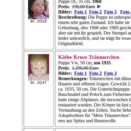
Puppe IX, 35 cm,
1968
Preis:
190,00 Euro
Bilder:
Foto 1
Foto 2
Foto 3
Foto 
Beschreibung:
Die Puppe ist unbespiel
Nr.0318
einem sehr guten Zustand. Ich habe sie
Geburtstag, also 1968 oder 1969 gesc
aber nie mit ihr gespielt. Der Stempel a
leider unleserlich, und sie trägt ihr rosa
Originalkleid.
Käthe Kruse Träumerchen
Puppe Vw, 50 cm,
um 1935
Preis:
1.290,00 Euro
Bilder:
Foto 1
Foto 2
Foto 3
Bemerkungen:
Träumerchen mit dünn
Nr.0247
Haaren und offenen Augen. Gewicht
2
ca. 1935,
50 cm.
Die Unterrichtspuppe 
Bauchnabel und Poloch zum Fiebermes
hatte einige Abplatzer, die inzwischen
restauriert wurden. Der Körper ist fast 
Verstaubung an den Zehen. Suche liebe
Adoptiveltern für "Mein Träumerchen".
neu aus Spitze und Baumwolle.