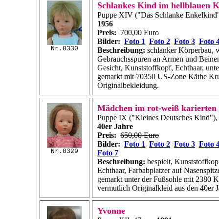
Schlankes Kind im hellblauen K
Puppe XIV ("Das Schlanke Enkelkind"
1956
Preis:
700,00 Euro
Bilder:
Foto 1
Foto 2
Foto 3
Foto 
Nr.0330
Beschreibung:
schlanker Körperbau, w
Gebrauchsspuren an Armen und Beinen
Gesicht, Kunststoffkopf, Echthaar, unt
gemarkt mit 70350 US-Zone Käthe Kru
Originalbekleidung.
Mädchen im rot-weiß karierten
Puppe IX ("Kleines Deutsches Kind"),
40er Jahre
Preis:
650,00 Euro
Bilder:
Foto 1
Foto 2
Foto 3
Foto 
Nr.0329
Foto 7
Beschreibung:
bespielt, Kunststoffkop
Echthaar, Farbabplatzer auf Nasenspitze
gemarkt unter der Fußsohle mit 2380 K
vermutlich Originalkleid aus den 40er J
Yvonne