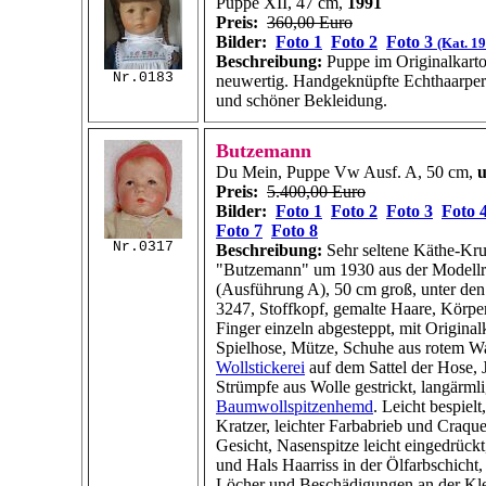
Puppe XII, 47 cm,
1991
Preis:
360,00 Euro
Bilder:
Foto 1
Foto 2
Foto 3
(Kat. 1
Beschreibung:
Puppe im Originalkarto
Nr.0183
neuwertig. Handgeknüpfte Echthaarpe
und schöner Bekleidung.
Butzemann
Du Mein, Puppe Vw Ausf. A, 50 cm,
Preis:
5.400,00 Euro
Bilder:
Foto 1
Foto 2
Foto 3
Foto 
Foto 7
Foto 8
Nr.0317
Beschreibung:
Sehr seltene Käthe-Kr
"Butzemann" um 1930 aus der Modell
(Ausführung A), 50 cm groß, unter den
3247, Stoffkopf, gemalte Haare, Körper 
Finger einzeln abgesteppt, mit Original
Spielhose, Mütze, Schuhe aus rotem W
Wollstickerei
auf dem Sattel der Hose, 
Strümpfe aus Wolle gestrickt, langärml
Baumwollspitzenhemd
. Leicht bespielt
Kratzer, leichter Farbabrieb und Craqu
Gesicht, Nasenspitze leicht eingedrück
und Hals Haarriss in der Ölfarbschicht,
Löcher und Beschädigungen an der Kle