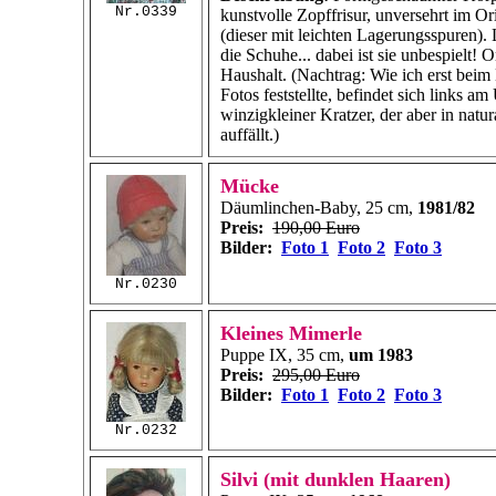
Nr.0339
kunstvolle Zopffrisur, unversehrt im Or
(dieser mit leichten Lagerungsspuren). 
die Schuhe... dabei ist sie unbespielt! 
Haushalt. (Nachtrag: Wie ich erst beim
Fotos feststellte, befindet sich links am
winzigkleiner Kratzer, der aber in natur
auffällt.)
Mücke
Däumlinchen-Baby, 25 cm,
1981/82
Preis:
190,00 Euro
Bilder:
Foto 1
Foto 2
Foto 3
Nr.0230
Kleines Mimerle
Puppe IX, 35 cm,
um 1983
Preis:
295,00 Euro
Bilder:
Foto 1
Foto 2
Foto 3
Nr.0232
Silvi (mit dunklen Haaren)