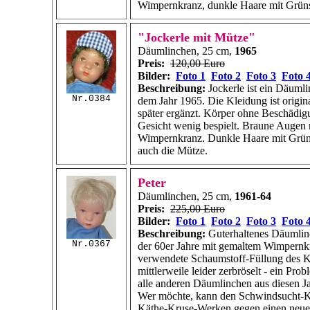
Wimpernkranz, dunkle Haare mit Grüns
"Jockerle mit Mütze"
Däumlinchen, 25 cm,
1965
Preis:
120,00 Euro
Bilder:
Foto 1
Foto 2
Foto 3
Foto 
Beschreibung:
Jockerle ist ein Däuml
Nr.0384
dem Jahr 1965. Die Kleidung ist origin
später ergänzt. Körper ohne Beschädig
Gesicht wenig bespielt. Braune Augen 
Wimpernkranz. Dunkle Haare mit Grüns
auch die Mütze.
Peter
Däumlinchen, 25 cm,
1961-64
Preis:
225,00 Euro
Bilder:
Foto 1
Foto 2
Foto 3
Foto 
Beschreibung:
Guterhaltenes Däumli
Nr.0367
der 60er Jahre mit gemaltem Wimpernk
verwendete Schaumstoff-Füllung des Kö
mittlerweile leider zerbröselt - ein Pro
alle anderen Däumlinchen aus diesen 
Wer möchte, kann den Schwindsucht-K
Käthe-Kruse-Werken gegen einen neu