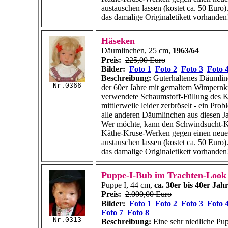
austauschen lassen (kostet ca. 50 Euro).
das damalige Originaletikett vorhanden
Häseken
Däumlinchen, 25 cm,
1963/64
Preis:
225,00 Euro
Bilder:
Foto 1
Foto 2
Foto 3
Foto 
Beschreibung:
Guterhaltenes Däumli
Nr.0366
der 60er Jahre mit gemaltem Wimpernk
verwendete Schaumstoff-Füllung des Kö
mittlerweile leider zerbröselt - ein Pro
alle anderen Däumlinchen aus diesen 
Wer möchte, kann den Schwindsucht-K
Käthe-Kruse-Werken gegen einen neu
austauschen lassen (kostet ca. 50 Euro).
das damalige Originaletikett vorhanden
Puppe-I-Bub im Trachten-Look
Puppe I, 44 cm,
ca. 30er bis 40er Jah
Preis:
2.000,00 Euro
Bilder:
Foto 1
Foto 2
Foto 3
Foto 
Foto 7
Foto 8
Nr.0313
Beschreibung:
Eine sehr niedliche Pupp