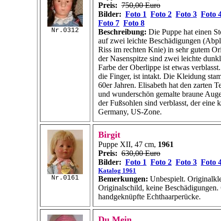
Preis:
750,00 Euro
Bilder:
Foto 1
Foto 2
Foto 3
Foto 
Foto 7
Foto 8
Nr.0312
Beschreibung:
Die Puppe hat einen Sto
auf zwei leichte Beschädigungen (Abpl
Riss im rechten Knie) in sehr gutem Or
der Nasenspitze sind zwei leichte dunkl
Farbe der Oberlippe ist etwas verblasst
die Finger, ist intakt. Die Kleidung st
60er Jahren. Elisabeth hat den zarten T
und wunderschön gemalte braune Auge
der Fußsohlen sind verblasst, der eine 
Germany, US-Zone.
Birgit
Puppe XII, 47 cm,
1961
Preis:
630,00 Euro
Bilder:
Foto 1
Foto 2
Foto 3
Foto 
Katalog 1961
Nr.0161
Bemerkungen:
Unbespielt. Originalkl
Originalschild, keine Beschädigungen.
handgeknüpfte Echthaarperücke.
Du Mein