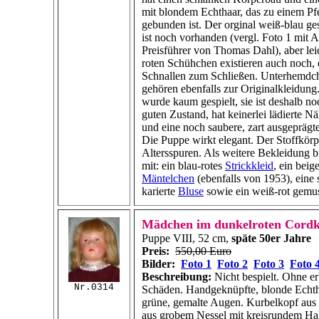
mit blondem Echthaar, das zu einem P
gebunden ist. Der orginal weiß-blau ges
ist noch vorhanden (vergl.
Foto 1
mit
A
Preisführer von Thomas Dahl), aber leic
roten Schühchen existieren auch noch, e
Schnallen zum Schließen. Unterhemdc
gehören ebenfalls zur Originalkleidung
wurde kaum gespielt, sie ist deshalb no
guten Zustand, hat keinerlei lädierte N
und eine noch saubere, zart ausgeprägt
Die Puppe wirkt elegant. Der Stoffkörpe
Altersspuren. Als weitere Bekleidung b
mit: ein blau-rotes
Strickkleid
, ein beig
Mäntelchen
(ebenfalls von 1953), eine 
karierte
Bluse
sowie ein weiß-rot gemu
Mädchen im dunkelroten Cordk
Puppe VIII, 52 cm,
späte 50er Jahre
Preis:
550,00 Euro
Bilder:
Foto 1
Foto 2
Foto 3
Foto 
Beschreibung:
Nicht bespielt. Ohne e
Nr.0314
Schäden. Handgeknüpfte, blonde Echth
grüne, gemalte Augen. Kurbelkopf aus 
aus grobem Nessel mit kreisrundem Hal