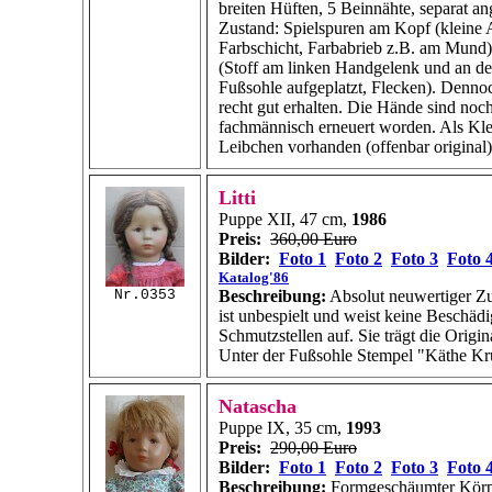
breiten Hüften,
5 Beinnähte,
separat a
Zustand: Spielspuren am Kopf (kleine A
Farbschicht, Farbabrieb z.B. am Mund
(Stoff am linken Handgelenk und an de
Fußsohle aufgeplatzt, Flecken). Denno
recht gut erhalten. Die Hände sind noc
fachmännisch erneuert worden. Als Klei
Leibchen vorhanden (offenbar original)
Litti
Puppe XII, 47 cm,
1986
Preis:
360,00 Euro
Bilder:
Foto 1
Foto 2
Foto 3
Foto 
Katalog'86
Nr.0353
Beschreibung:
Absolut neuwertiger Z
ist unbespielt und weist keine Beschäd
Schmutzstellen auf. Sie trägt die Origi
Unter der Fußsohle Stempel "Käthe Kr
Natascha
Puppe IX, 35 cm,
1993
Preis:
290,00 Euro
Bilder:
Foto 1
Foto 2
Foto 3
Foto 
Beschreibung:
Formgeschäumter Körpe