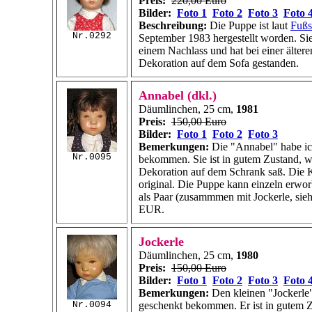
Preis:
220,00 Euro
Bilder:
Foto 1
Foto 2
Foto 3
Foto 
Beschreibung:
Die Puppe ist laut
Fußs
Nr.0292
September 1983 hergestellt worden. Si
einem Nachlass und hat bei einer älter
Dekoration auf dem Sofa gestanden.
Annabel (dkl.)
Däumlinchen, 25 cm,
1981
Preis:
150,00 Euro
Bilder:
Foto 1
Foto 2
Foto 3
Bemerkungen:
Die "Annabel" habe ic
Nr.0095
bekommen. Sie ist in gutem Zustand, wei
Dekoration auf dem Schrank saß. Die K
original. Die Puppe kann einzeln erwo
als Paar (zusammmen mit Jockerle, sieh
EUR.
Jockerle
Däumlinchen, 25 cm,
1980
Preis:
150,00 Euro
Bilder:
Foto 1
Foto 2
Foto 3
Foto 
Bemerkungen:
Den kleinen "Jockerle
Nr.0094
geschenkt bekommen. Er ist in gutem Z