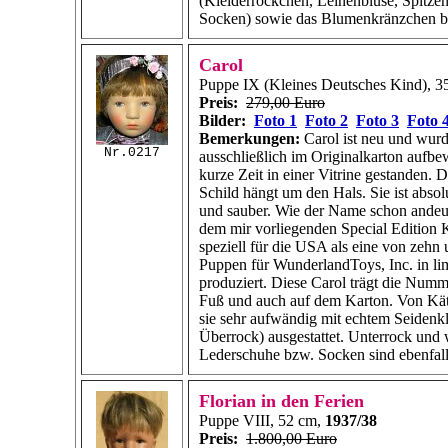
(Kleiderröckchen, Leinenbluse, Spitze
Socken) sowie das Blumenkränzchen bri
Carol
Puppe IX (Kleines Deutsches Kind), 3
Preis:
279,00 Euro
Bilder:
Foto 1
Foto 2
Foto 3
Foto 
Bemerkungen:
Carol ist neu und wurd
Nr.0217
ausschließlich im Originalkarton aufbew
kurze Zeit in einer Vitrine gestanden. D
Schild hängt um den Hals. Sie ist abso
und sauber. Wie der Name schon andeut
dem mir vorliegenden Special Edition 
speziell für die USA als eine von zehn 
Puppen für WunderlandToys, Inc. in lim
produziert. Diese Carol trägt die Num
Fuß und auch auf dem Karton. Von Kä
sie sehr aufwändig mit echtem Seidenk
Überrock) ausgestattet. Unterrock und
Lederschuhe bzw. Socken sind ebenfalls
Florian in den Ferien
Puppe VIII, 52 cm,
1937/38
Preis:
1.800,00 Euro