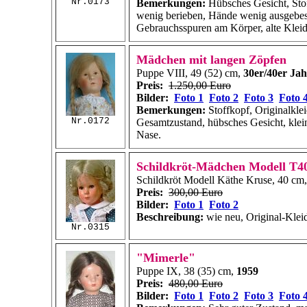
Nr.0173
Bemerkungen:
Hübsches Gesicht, Sto
wenig berieben, Hände wenig ausgebess
Gebrauchsspuren am Körper, alte Klei
Mädchen mit langen Zöpfen
Puppe VIII, 49 (52) cm,
30er/40er Jah
Preis:
1.250,00 Euro
Bilder:
Foto 1
Foto 2
Foto 3
Foto 
Bemerkungen:
Stoffkopf, Originalkle
Nr.0172
Gesamtzustand, hübsches Gesicht, klei
Nase.
Schildkröt-Mädchen Modell T4
Schildkröt Modell Käthe Kruse, 40 cm
Preis:
300,00 Euro
Bilder:
Foto 1
Foto 2
Beschreibung:
wie neu, Original-Kleid
Nr.0315
"Mimerle"
Puppe IX, 38 (35) cm,
1959
Preis:
480,00 Euro
Bilder:
Foto 1
Foto 2
Foto 3
Foto 