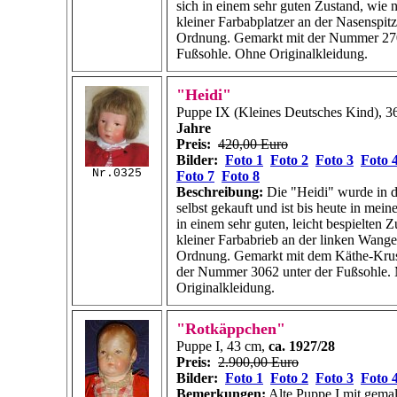
sich in einem sehr guten Zustand, wie 
kleiner Farbabplatzer an der Nasenspitz
Ordnung. Gemarkt mit der Nummer 270
Fußsohle. Ohne Originalkleidung.
"Heidi"
Puppe IX (Kleines Deutsches Kind), 3
Jahre
Preis:
420,00 Euro
Bilder:
Foto 1
Foto 2
Foto 3
Foto 
Nr.0325
Foto 7
Foto 8
Beschreibung:
Die "Heidi" wurde in d
selbst gekauft und ist bis heute in meine
in einem sehr guten, leicht bespielten Z
kleiner Farbabrieb an der linken Wange.
Ordnung. Gemarkt mit dem Käthe-Krus
der Nummer 3062 unter der Fußsohle. 
Originalkleidung.
"Rotkäppchen"
Puppe I, 43 cm,
ca. 1927/28
Preis:
2.900,00 Euro
Bilder:
Foto 1
Foto 2
Foto 3
Foto 
Bemerkungen:
Alte Puppe I mit gemal