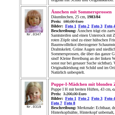
Ännchen mit Sommersprossen
Däumlinchen, 25 cm,
1983/84
Preis:
180,00 Euro
Bilder:
Foto 1
Foto 2
Foto 3
Foto 
Beschreibung:
Ännchen trägt ein zartv
Nr.0347
Samtstreifen und einen Unterrock mit 
roten Zöpfe sind zu einer hübschen Fri
Baumwolltrikot überzogener Schaumsto
Drahtskelett. Grüne Augen und niedlic
Sommersprossen, die über das ganze Ge
sind! Kleine Bereibung an der linken W
sonst nur bei genauer Suche sichtbar). 
Originalkleidung mit Schild und im Ori
Natürlich unbespielt.
Puppe-I-Mädchen mit blonden 
Puppe I H mit breiten Hüften, 43 cm,
c
Preis:
3.200,00 Euro
Bilder:
Foto 1
Foto 2
Foto 3
Foto 
Foto 7
Foto 8
Nr.0319
Beschreibung:
Merkmale: Echthaar, dr
Hinterkopfnähte, Hinterkopf unbemalt,