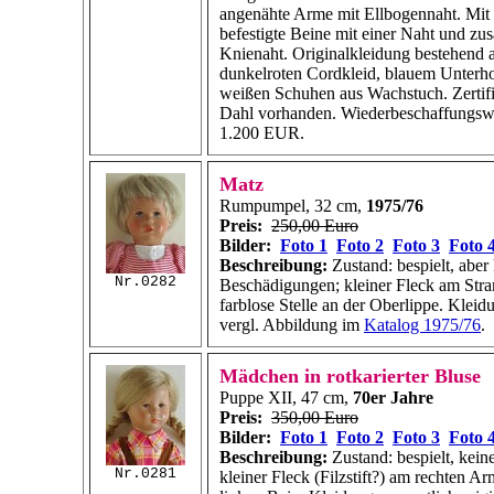
angenähte Arme mit Ellbogennaht. Mit
befestigte Beine mit einer Naht und zus
Knienaht. Originalkleidung bestehend 
dunkelroten Cordkleid, blauem Unter
weißen Schuhen aus Wachstuch. Zertif
Dahl vorhanden. Wiederbeschaffungswe
1.200 EUR.
Matz
Rumpumpel, 32 cm,
1975/76
Preis:
250,00 Euro
Bilder:
Foto 1
Foto 2
Foto 3
Foto 
Beschreibung:
Zustand: bespielt, aber
Nr.0282
Beschädigungen; kleiner Fleck am Stra
farblose Stelle an der Oberlippe. Kleidu
vergl. Abbildung im
Katalog 1975/76
.
Mädchen in rotkarierter Bluse
Puppe XII, 47 cm,
70er Jahre
Preis:
350,00 Euro
Bilder:
Foto 1
Foto 2
Foto 3
Foto 
Beschreibung:
Zustand: bespielt, kei
Nr.0281
kleiner Fleck (Filzstift?) am rechten A