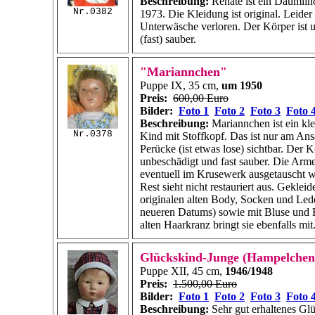
Beschreibung:
Renate ist ein Däumlin
Nr.0382
1973. Die Kleidung ist original. Leider 
Unterwäsche verloren. Der Körper ist 
(fast) sauber.
"Mariannchen"
Puppe IX, 35 cm,
um 1950
Preis:
600,00 Euro
Bilder:
Foto 1
Foto 2
Foto 3
Foto 
Beschreibung:
Mariannchen ist ein kl
Nr.0378
Kind mit Stoffkopf. Das ist nur am Ans
Perücke (ist etwas lose) sichtbar. Der K
unbeschädigt und fast sauber. Die Arm
eventuell im Krusewerk ausgetauscht w
Rest sieht nicht restauriert aus. Gekleide
originalen alten Body, Socken und Le
neueren Datums) sowie mit Bluse und 
alten Haarkranz bringt sie ebenfalls mit
Glückskind-Junge (Hampelchen
Puppe XII, 45 cm,
1946/1948
Preis:
1.500,00 Euro
Bilder:
Foto 1
Foto 2
Foto 3
Foto 
Beschreibung:
Sehr gut erhaltenes Gl