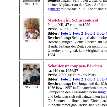
Bemerkungen:
Sehr guter Zustand, ma
Nr.0155
kleiner Abplatzer an der Nase. Auf der
gemarkt
mit "Made in US Zone" und 
Mädchen im Schürzenkleid
Puppe XII, 47 cm,
um 1980
Preis:
370,00 Euro
Bilder:
Foto 1
Foto 2
Foto 3
Foto 
Beschreibung:
Sehr gut erhalten, unbes
Nr.0252
Beschädigungen, kleine Flecken auf B
Handarbeit aus der Zeit, aber nicht orig
Unterhemd original, kein Originalkarto
1984.
Schaufensterpuppen-Pärchen
ca. 110 cm,
1956/57
Preis:
2.500,00 Euro (als Paar)
Bilder:
Foto 1
Foto 2
Foto 3
Foto 
Beschreibung:
Der Junge und das Mä
Nr.0304
1956 bzw. 1957 in Donauwörth hergestel
Stempel an den Fusssohlen beim
Junge
und befanden sich seit Jahrzehnten im 
Großmutter, die ihnen einen Ehrenplatz
Puppenzimmer gab. Beide sind voll bekl