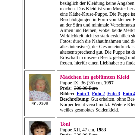
bezüglich der Kleidung keine Angaben 
machen. Das Kleid ist vom Muster her a
eine Käthe-Kruse-Puppe. Die Puppe ist b
Beschädigungen in Form von kleinen 
an der Stirn und minimale Verschmutz
Armen und Beinen, wobei beide Merkm
Wirklichkeit nicht so stark ersichtlich s
Fotos; durch die Nahaufnahmen und die
alles intensiver), der Gesamteindruck is
altersentsprechend gut. Die Puppe ist d
Erbschaft in unseren Besitz gelangt un
freuen, hierfür einen Liebhaber zu find
Mädchen im geblümten Kleid
Puppe IX, 36 (35) cm,
1957
Preis:
300,00 Euro
Bilder:
Foto 1
Foto 2
Foto 3
Foto 
Beschreibung:
Gut erhalten, ohne Be
Nr.0308
Körper leicht verschmutzt. Weitere Kl
weißes gesmoktes Seidenkleid.
Toni
Puppe XII, 47 cm,
1983