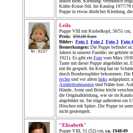
linken Bein. Kleidung: vermutlich origi
Käthe-Kruse-Stil. Im Katalog 1977/78 f
Puppe in etwas ähnlicher Kleidung, di
Leila
Puppe VIII mit Kurbelkopf, 50/51 cm,
Preis:
650,00 Euro
Bilder:
Foto 1
Foto 2
Foto 3
Foto 
Bemerkungen:
Die Puppe befindet sic
Nr.0227
Jahren in unserer Familie; sie gehörte m
1921). Es gibt ein
Foto
vom März 1930,
Tante mit dieser Puppe abgebildet ist. 
mit ihr gespielt. Im Krieg hat sie Schä
durch Bombensplitter bekommen. Die 
rechts
und vor allem
links
aufgeplatzt; 
Armbefestigungen
sind Nähte lose. Au
Hände, Arme und Beine leicht verschm
die Originalkleidung, wie sie im Katal
abgebildet ist. Sie trägt außerdem ein
Höschen mit Spitze. Die Puppe ist unt
nicht gestempelt.
"Elisabeth"
Puppe VIII, 51 (52) cm,
ca. 1948/49