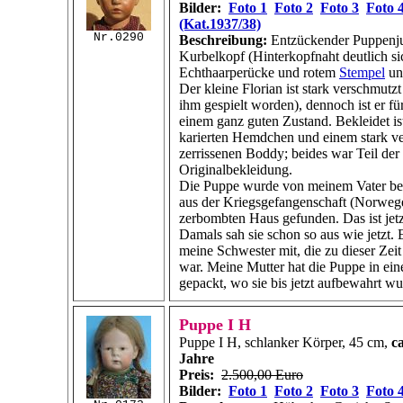
Bilder:
Foto 1
Foto 2
Foto 3
Foto 
(Kat.1937/38)
Nr.0290
Beschreibung:
Entzückender Puppenju
Kurbelkopf (Hinterkopfnaht deutlich si
Echthaarperücke und rotem
Stempel
unt
Der kleine Florian ist stark verschmutzt (
ihm gespielt worden), dennoch ist er für
einem ganz guten Zustand. Bekleidet ist
karierten Hemdchen und einem stark v
zerrissenen Boddy; beides war Teil der
Originalbekleidung.
Die Puppe wurde von meinem Vater be
aus der Kriegsgefangenschaft (Norweg
zerbombten Haus gefunden. Das ist jetz
Damals sah sie schon so aus wie jetzt. E
meine Schwester mit, die zu dieser Zeit 
war. Meine Mutter hat die Puppe in ei
gepackt, wo sie bis jetzt aufbewahrt wu
Puppe I H
Puppe I H, schlanker Körper, 45 cm,
c
Jahre
Preis:
2.500,00 Euro
Bilder:
Foto 1
Foto 2
Foto 3
Foto 