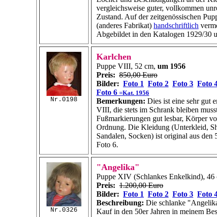
vergleichsweise guter, vollkommen unre
Zustand. Auf der zeitgenössischen Pup
(anderes Fabrikat)
handschriftlich
verme
Abgebildet in den Katalogen 1929/30
Karlchen
Puppe VIII, 52 cm,
um 1956
Preis:
850,00 Euro
Bilder:
Foto 1
Foto 2
Foto 3
Foto 
Foto 6
=Kat. 1956
Nr.0198
Bemerkungen:
Dies ist eine sehr gut 
VIII, die stets im Schrank bleiben muss
Fußmarkierungen gut lesbar, Körper v
Ordnung. Die Kleidung (Unterkleid, Sho
Sandalen, Socken) ist original aus den 5
Foto 6.
"Angelika"
Puppe XIV (Schlankes Enkelkind), 46
Preis:
1.200,00 Euro
Bilder:
Foto 1
Foto 2
Foto 3
Foto 
Beschreibung:
Die schlanke "Angelika"
Nr.0326
Kauf in den 50er Jahren in meinem Besi