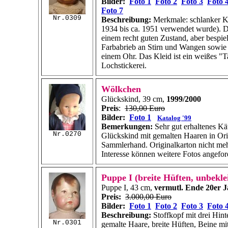
Bilder:
Foto 1
Foto 2
Foto 3
Foto 
Foto 7
Nr.0309
Beschreibung:
Merkmale: schlanker K
1934 bis ca. 1951 verwendet wurde). Di
einem recht guten Zustand, aber bespiel
Farbabrieb an Stirn und Wangen sowie 
einem Ohr. Das Kleid ist ein weißes "T
Lochstickerei.
Wölkchen
Glückskind, 39 cm,
1999/2000
Preis
:
130,00 Euro
Bilder:
Foto 1
Katalog '99
Bemerkungen:
Sehr gut erhaltenes Kä
Nr.0270
Glückskind mit gemalten Haaren in Ori
Sammlerhand. Originalkarton nicht me
Interesse können weitere Fotos angefor
Puppe I (breite Hüften, unbekle
Puppe I, 43 cm,
vermutl. Ende 20er J
Preis:
3.000,00 Euro
Bilder:
Foto 1
Foto 2
Foto 3
Foto 
Beschreibung:
Stoffkopf mit drei Hint
Nr.0301
gemalte Haare, breite Hüften, Beine mi