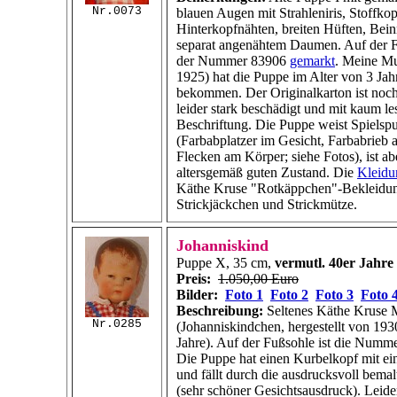
Nr.0073
blauen Augen mit Strahleniris, Stoffkop
Hinterkopfnähten, breiten Hüften, Bei
separat angenähtem Daumen. Auf der Fu
der Nummer 83906
gemarkt
. Meine Mu
1925) hat die Puppe im Alter von 3 Jah
bekommen. Der Originalkarton ist noc
leider stark beschädigt und mit kaum le
Beschriftung. Die Puppe weist Spielsp
(Farbabplatzer im Gesicht, Farbabrieb 
Flecken am Körper; siehe Fotos), ist ab
altersgemäß guten Zustand. Die
Kleidu
Käthe Kruse "Rotkäppchen"-Bekleidun
Strickjäckchen und Strickmütze.
Johanniskind
Puppe X, 35 cm,
vermutl. 40er Jahre
Preis:
1.050,00 Euro
Bilder:
Foto 1
Foto 2
Foto 3
Foto 
Beschreibung:
Seltenes Käthe Kruse 
Nr.0285
(Johanniskindchen, hergestellt von 1930
Jahre). Auf der Fußsohle ist die Numm
Die Puppe hat einen Kurbelkopf mit ei
und fällt durch die ausdrucksvoll bema
(sehr schöner Gesichtsausdruck). Leid