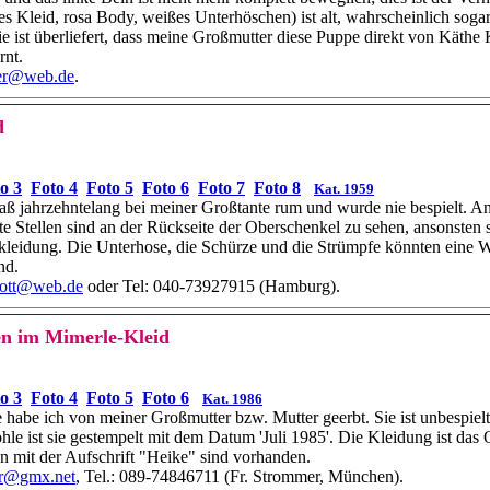
es Kleid, rosa Body, weißes Unterhöschen) ist alt, wahrscheinlich soga
e ist überliefert, dass meine Großmutter diese Puppe direkt von Käthe
rnt.
er@web.de
.
d
o 3
Foto 4
Foto 5
Foto 6
Foto 7
Foto 8
Kat. 1959
ß jahrzehntelang bei meiner Großtante rum und wurde nie bespielt. An
kte Stellen sind an der Rückseite der Oberschenkel zu sehen, ansonsten
lkleidung. Die Unterhose, die Schürze und die Strümpfe könnten eine 
nd.
hott@web.de
oder Tel: 040-73927915 (Hamburg).
n im Mimerle-Kleid
o 3
Foto 4
Foto 5
Foto 6
Kat. 1986
habe ich von meiner Großmutter bzw. Mutter geerbt. Sie ist unbespielt
hle ist sie gestempelt mit dem Datum
'Juli 1985'.
Die Kleidung ist das 
on mit der Aufschrift "Heike" sind vorhanden.
r@gmx.net
, Tel.: 089-74846711 (Fr. Strommer, München).