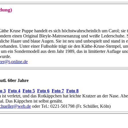
idung)
äthe Kruse Puppe handelt es sich höchstwahrscheinlich um Carol; sie tr
sondern einen Original Bleyle-Matrosenanzug und weiße Lederschuhe. 
liche Haare und blaue Augen. Sie ist neu und unbespielt und stand in 
vorhanden. Unter einer Fußsohle trägt sie den Käthe-Kruse-Stempel, u
 um ein Sondermodell aus dem Jahr 1989, das in limitierter Auflage un
wurde.
zer@t-online.de
utl. 60er Jahre
o 3
Foto 4
Foto 5
Foto 6
Foto 7
Foto 8
ist verletzt, und das Rotkäppchen hat leichte Kratzer an der Nase. Abe
inal. Das Käppchen ist selbst genäht.
schueller@web.de
oder Tel.: 0221-501798 (Fr. Schüller, Köln)