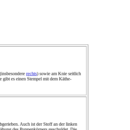
n (insbesondere
rechts
) sowie am Knie seitlich
le gibt es einen Stempel mit dem Käthe-
erieben. Auch ist der Stoff an der linken
rnähung des Puppenkörpers geschuldet. Die