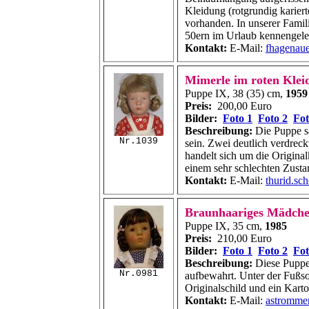
Kleidung (rotgrundig kariert
vorhanden. In unserer Famili
50ern im Urlaub kennengele
Kontakt:
E-Mail:
fhagenau
Mimerle im roten Klei
Puppe IX, 38 (35) cm,
1959
Preis:
200,00 Euro
Bilder:
Foto 1
Foto 2
Fot
Beschreibung:
Die Puppe sa
Nr.1039
sein. Zwei deutlich verdrec
handelt sich um die Origina
einem sehr schlechten Zusta
Kontakt:
E-Mail:
thurid.sc
Braunhaariges Mädche
Puppe IX, 35 cm,
1985
Preis:
210,00 Euro
Bilder:
Foto 1
Foto 2
Fot
Beschreibung:
Diese Puppe 
Nr.0981
aufbewahrt. Unter der Fußso
Originalschild und ein Kart
Kontakt:
E-Mail:
astromme