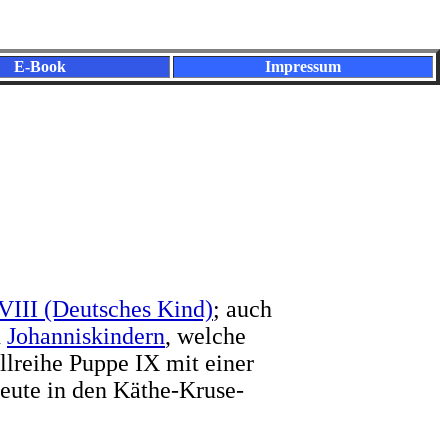
E-Book
Impressum
VIII
(Deutsches Kind)
; auch
n
Johannis­kindern
, welche
llreihe
Puppe IX
mit einer
heute in den Käthe-Kruse-