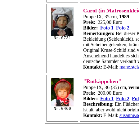
Carol (in Matrosenkle
Puppe IX, 35 cm,
1989
Preis:
225,00 Euro
Bilder:
Foto 1
Foto 2
Bemerkungen:
Bei dieser K
Nr.0731
Bekleidung (Seidenkleid), 
mit Scheibengelenken, bräun
Original Kruse-Schild sind 
Anscheinend handelt es sich
deutsche Sammler verkauft 
Kontakt:
E-Mail:
mane.stel
"Rotkäppchen"
Puppe IX, 36 (35) cm,
verm
Preis:
200,00 Euro
Bilder:
Foto 1
Foto 2
Fot
Beschreibung:
Ein Füßchen 
Nr.0460
ist alt, aber wohl nicht orig
Kontakt:
E-Mail:
susanne.