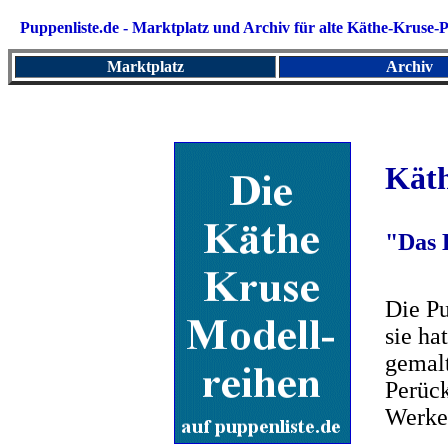
Puppenliste.de - Marktplatz und
Archiv für alte Käthe-Kruse
Marktplatz
Archiv
Kät
"Das 
Die Pu
sie ha
gemalt
Perück
Werken