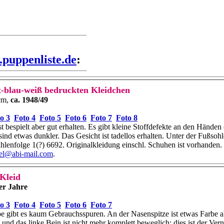
puppenliste.de
:
-blau-weiß bedruckten Kleidchen
cm,
ca. 1948/49
o 3
Foto 4
Foto 5
Foto 6
Foto 7
Foto 8
t bespielt aber gut erhalten. Es gibt kleine Stoffdefekte an den Hände
sind etwas dunkler. Das Gesicht ist tadellos erhalten. Unter der Fußsoh
hlenfolge 1(?) 6692. Originalkleidung einschl. Schuhen ist vorhanden.
sel@abi-mail.com
.
Kleid
er Jahre
o 3
Foto 4
Foto 5
Foto 6
Foto 7
 gibt es kaum Gebrauchsspuren. An der Nasenspitze ist etwas Farbe abg
und das linke Bein ist nicht mehr komplett beweglich; dies ist der Ve